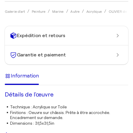
Galerie d'art
Peinture
Marine
Autre
Acrylique
OLIVIER de 
Expédition et retours
Garantie et paiement
Information
Détails de l'œuvre
Technique
:
Acrylique sur Toile
Finitions
:
Oeuvre sur châssis. Prête à être accrochée.
Encadrement sur demande.
Dimensions
:
31,5x31,5in