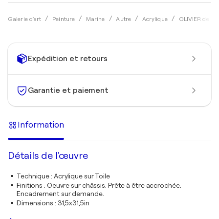
Galerie d'art
Peinture
Marine
Autre
Acrylique
OLIVIER de 
Expédition et retours
Garantie et paiement
Information
Détails de l'œuvre
Technique
:
Acrylique sur Toile
Finitions
:
Oeuvre sur châssis. Prête à être accrochée.
Encadrement sur demande.
Dimensions
:
31,5x31,5in