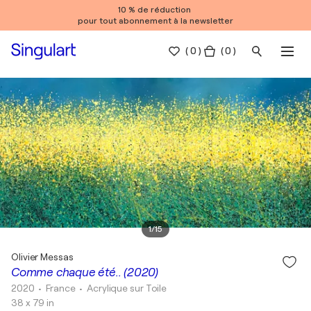
10 % de réduction
pour tout abonnement à la newsletter
(
0
)
( 0 )
1
/
15
Olivier Messas
Comme chaque été.. (2020)
2020
• France
•
Acrylique sur Toile
38 x 79 in