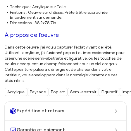
Technique
:
Acrylique sur Toile
Finitions
:
Oeuvre sur châssis. Prête à être accrochée.
Encadrement sur demande.
Dimensions
:
38,2x78,7in
À propos de l'oeuvre
Dans cette œuvre, j'ai voulu capturer l'éclat vivant de l'été.
Utilisant l'acrylique, j'ai fusionné pop art et impressionnisme pour
créer une scène semi-abstraite et figurative, où les touches de
couleur évoquent un champ foisonnant sous un ciel orageux.
Cette peinture pulsera d'énergie et de chaleur dans votre
intérieur, vous enveloppant dans la nostalgie vibrante de ces
étés infinis.
Acrylique
Paysage
Pop art
Semi-abstrait
Figuratif
Impr
Expédition et retours
Garantie et paiement