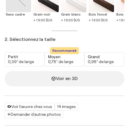
Sans cadre
Grain noir
Grain blanc
Bois foncé
Bois cla
+ 1 900 $US
+ 1 900 $US
+ 1 900 $US
+ 1 900
2. Sélectionnez la taille
Recommandé
Petit
Moyen
Grand
0,39" de large
0,78" de large
0,98" de large
Voir en 3D
Voir l'œuvre chez vous
14 images
Demander d'autres photos