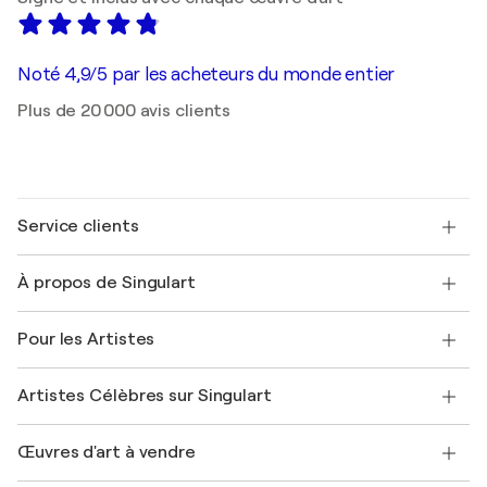
Noté 4,9/5 par les acheteurs du monde entier
Plus de 20 000 avis clients
Service clients
Nous contacter
À propos de Singulart
Expédition
Politique de retour
A propos de nous
Témoignages de clients
Pour les Artistes
FAQ
Offrir une carte cadeau
Sociétés affiliées
Rejoignez notre programme commercial
Rejoindre Singulart en tant qu'artiste
Nos artistes
Mon compte
Artistes Célèbres sur Singulart
Se connecter en tant qu'Artiste
Magazine Singulart
Protection acheteur
Emplois
+33 1 76 44 06 42
Henri Matisse
Découvrez une sélection d'art original
Œuvres d'art à vendre
Marc Chagall
Pablo Picasso