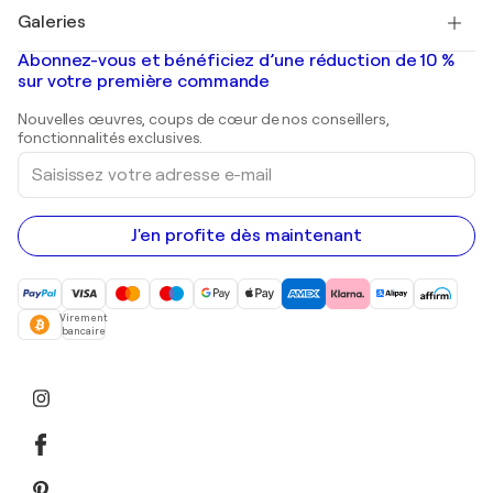
Tableaux à vendre
Salvador Dalí
Galeries
Tableaux abstraits à vendre
Banksy
Peintures à l'huile
Mr. Brainwash
Galeries d'art en France
Abonnez-vous et bénéficiez d’une réduction de 10 %
Peintures de paysage
Shepard Fairey
Galeries d'art en Belgique
sur votre première commande
Estampes
Sculptures
Nouvelles œuvres, coups de cœur de nos conseillers,
Peintures acryliques
fonctionnalités exclusives.
Saisissez
votre
adresse
e-
mail
J'en profite dès maintenant
Virement
bancaire