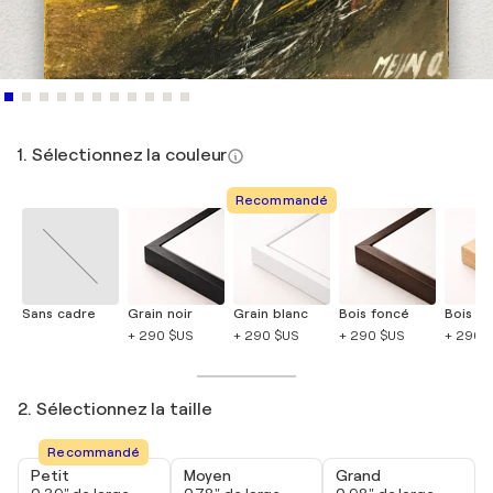
1. Sélectionnez la couleur
Recommandé
Sans cadre
Grain noir
Grain blanc
Bois foncé
Bois cla
+ 290 $US
+ 290 $US
+ 290 $US
+ 290 
2. Sélectionnez la taille
Recommandé
Petit
Moyen
Grand