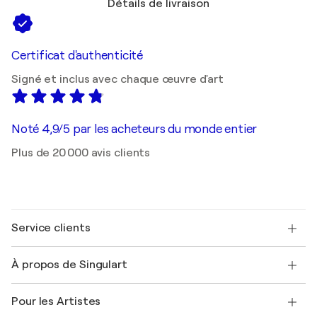
Détails de livraison
Certificat d'authenticité
Signé et inclus avec chaque œuvre d'art
Noté 4,9/5 par les acheteurs du monde entier
Plus de 20 000 avis clients
Service clients
Nous contacter
À propos de Singulart
Expédition
Politique de retour
A propos de nous
Témoignages de clients
Pour les Artistes
FAQ
Offrir une carte cadeau
Sociétés affiliées