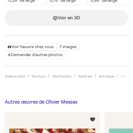
0,39" de large
0,78" de large
0,98" de large
Voir en 3D
Voir l'œuvre chez vous
7 images
Demander d'autres photos
Galerie d'art
Peinture
Abstraction
Abstrait
Acrylique
Olivie
Autres œuvres de
Olivier Messas