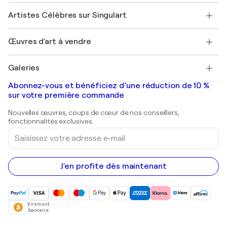
Rejoignez notre programme commercial
Rejoindre Singulart en tant qu'artiste
Nos artistes
Mon compte
Artistes Célèbres sur Singulart
Se connecter en tant qu'Artiste
Magazine Singulart
Protection acheteur
Emplois
+33 1 76 44 06 42
Henri Matisse
Découvrez une sélection d'art original
Œuvres d'art à vendre
Marc Chagall
Pablo Picasso
Tableaux à vendre
Salvador Dalí
Galeries
Tableaux abstraits à vendre
Banksy
Peintures à l'huile
Mr. Brainwash
Galeries d'art en France
Abonnez-vous et bénéficiez d’une réduction de 10 %
Peintures de paysage
Shepard Fairey
Galeries d'art en Belgique
sur votre première commande
Estampes
Sculptures
Nouvelles œuvres, coups de cœur de nos conseillers,
Peintures acryliques
fonctionnalités exclusives.
Saisissez
votre
adresse
e-
mail
J'en profite dès maintenant
Virement
bancaire