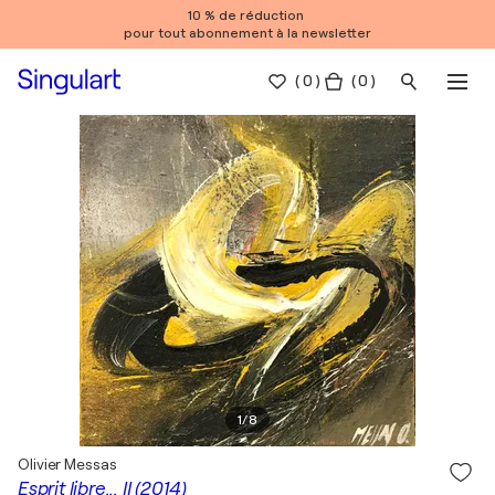
10 % de réduction
pour tout abonnement à la newsletter
(
0
)
( 0 )
1
/
8
Olivier Messas
Esprit libre... II (2014)