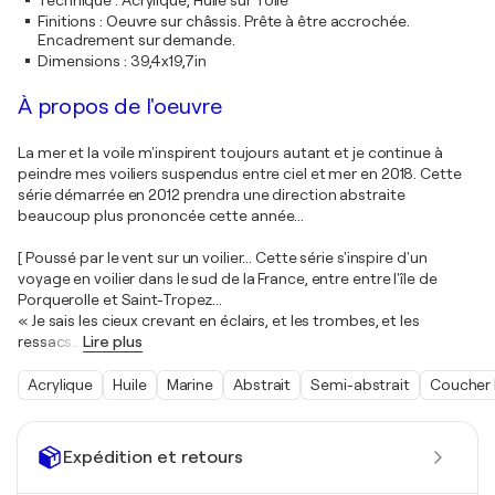
Technique
:
Acrylique, Huile sur Toile
Finitions
:
Oeuvre sur châssis. Prête à être accrochée.
Encadrement sur demande.
Dimensions
:
39,4x19,7in
À propos de l'oeuvre
La mer et la voile m'inspirent toujours autant et je continue à
peindre mes voiliers suspendus entre ciel et mer en 2018. Cette
série démarrée en 2012 prendra une direction abstraite
beaucoup plus prononcée cette année...
[ Poussé par le vent sur un voilier... Cette série s'inspire d'un
voyage en voilier dans le sud de la France, entre entre l'île de
Porquerolle et Saint-Tropez...
« Je sais les cieux crevant en éclairs, et les trombes, et les
ressacs
…
Lire plus
Acrylique
Huile
Marine
Abstrait
Semi-abstrait
Coucher 
Expédition et retours