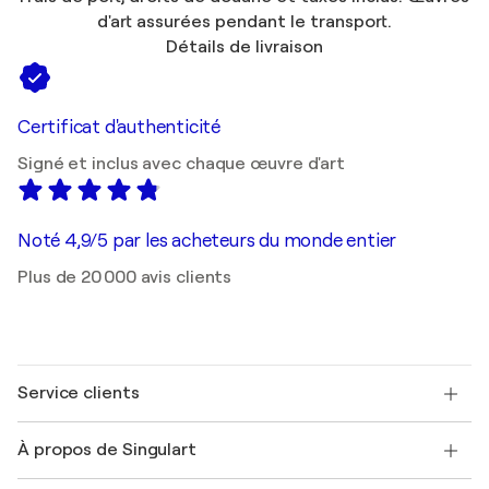
d'art assurées pendant le transport.
Détails de livraison
Certificat d'authenticité
Signé et inclus avec chaque œuvre d'art
Noté 4,9/5 par les acheteurs du monde entier
Plus de 20 000 avis clients
Service clients
Nous contacter
À propos de Singulart
Expédition
Politique de retour
A propos de nous