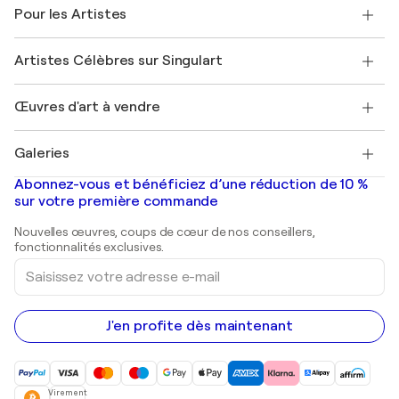
Témoignages de clients
Pour les Artistes
FAQ
Offrir une carte cadeau
Sociétés affiliées
Rejoignez notre programme commercial
Rejoindre Singulart en tant qu'artiste
Nos artistes
Mon compte
Artistes Célèbres sur Singulart
Se connecter en tant qu'Artiste
Magazine Singulart
Protection acheteur
Emplois
+33 1 76 44 06 42
Henri Matisse
Découvrez une sélection d'art original
Œuvres d'art à vendre
Marc Chagall
Pablo Picasso
Tableaux à vendre
Salvador Dalí
Galeries
Tableaux abstraits à vendre
Banksy
Peintures à l'huile
Mr. Brainwash
Galeries d'art en France
Abonnez-vous et bénéficiez d’une réduction de 10 %
Peintures de paysage
Shepard Fairey
Galeries d'art en Belgique
sur votre première commande
Estampes
Sculptures
Nouvelles œuvres, coups de cœur de nos conseillers,
Peintures acryliques
fonctionnalités exclusives.
Saisissez
votre
adresse
e-
mail
J'en profite dès maintenant
Virement