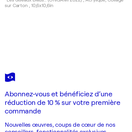
"Les oiseaux bleus... (ORIGAMI 2022)",
Acrylique, Collage
sur Carton
,
10,6x10,6in
OLIVIER
MESSAS
Vous avez adoré cette oeuvre mais elle est vendue ?
Jeux de mâts... (Esprit voile 2018)
Abonnez-vous et bénéficiez d’une
Je passe commande
réduction de 10 % sur votre première
commande
Nouvelles œuvres, coups de cœur de nos
conseillers, fonctionnalités exclusives.