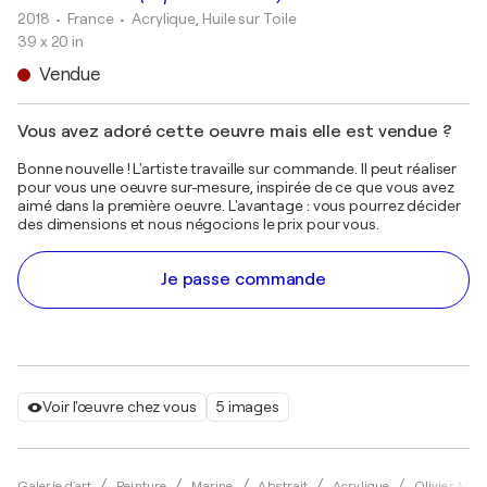
2018
• France
•
Acrylique, Huile sur Toile
39 x 20 in
Vendue
Vous avez adoré cette oeuvre mais elle est vendue ?
Bonne nouvelle ! L'artiste travaille sur commande. Il peut réaliser
pour vous une oeuvre sur-mesure, inspirée de ce que vous avez
aimé dans la première oeuvre. L'avantage : vous pourrez décider
des dimensions et nous négocions le prix pour vous.
Je passe commande
Voir l'œuvre chez vous
5 images
Galerie d'art
Peinture
Marine
Abstrait
Acrylique
Olivier Mes