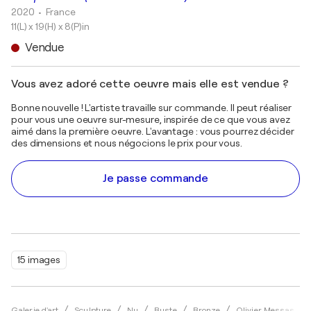
2020
• France
11(L) x 19(H) x 8(P)in
Vendue
Vous avez adoré cette oeuvre mais elle est vendue ?
Bonne nouvelle ! L'artiste travaille sur commande. Il peut réaliser
pour vous une oeuvre sur-mesure, inspirée de ce que vous avez
aimé dans la première oeuvre. L'avantage : vous pourrez décider
des dimensions et nous négocions le prix pour vous.
Je passe commande
15 images
Galerie d'art
Sculpture
Nu
Buste
Bronze
Olivier Messas