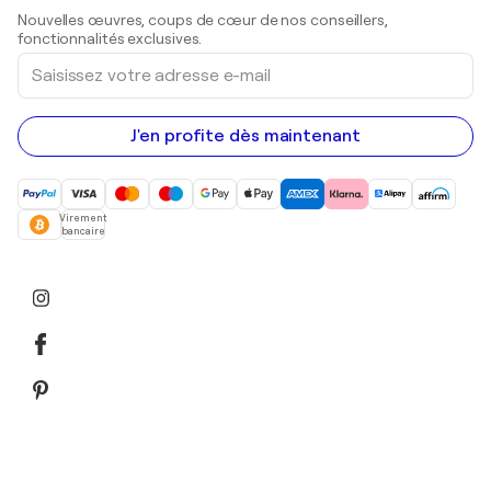
Sculptures
Nouvelles œuvres, coups de cœur de nos conseillers,
Peintures acryliques
fonctionnalités exclusives.
Saisissez
votre
adresse
e-
mail
J'en profite dès maintenant
Virement
bancaire