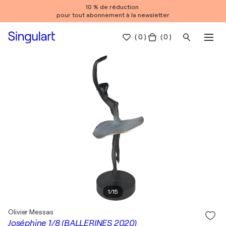
10 % de réduction
pour tout abonnement à la newsletter
(
0
)
( 0 )
1
/
15
Olivier Messas
Joséphine 1/8 (BALLERINES 2020)