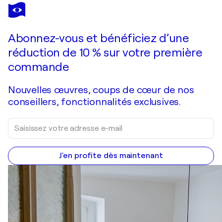
OLIVIER
MESSAS
Vous avez adoré cette oeuvre mais elle est vendue ?
Joséphine 1/8 (BALLERINES 2020)
Abonnez-vous et bénéficiez d’une
Je passe commande
réduction de 10 % sur votre première
commande
Nouvelles œuvres, coups de cœur de nos
conseillers, fonctionnalités exclusives.
J'en profite dès maintenant