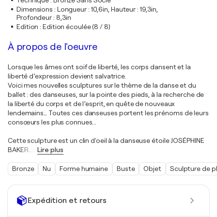
Technique
:
Bronze Sans Socle
Dimensions
:
Longueur : 10,6in, Hauteur : 19,3in,
Profondeur : 8,3in
Edition
:
Edition écoulée (8 / 8)
À propos de l'oeuvre
Lorsque les âmes ont soif de liberté, les corps dansent et la
liberté d’expression devient salvatrice.
Voici mes nouvelles sculptures sur le thème de la danse et du
ballet : des danseuses, sur la pointe des pieds, à la recherche de
la liberté du corps et de l’esprit, en quête de nouveaux
lendemains… Toutes ces danseuses portent les prénoms de leurs
consœurs les plus connues...
Cette sculpture est un clin d'oeil à la danseuse étoile JOSÉPHINE
BAKER...
…
Lire plus
Bronze
Nu
Forme humaine
Buste
Objet
Sculpture de p
Expédition et retours