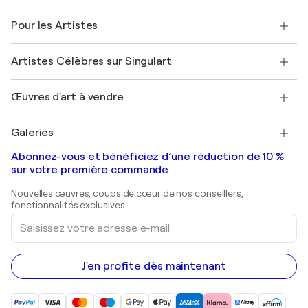
Politique de retour
A propos de nous
Témoignages de clients
Pour les Artistes
FAQ
Offrir une carte cadeau
Sociétés affiliées
Rejoignez notre programme commercial
Rejoindre Singulart en tant qu'artiste
Nos artistes
Mon compte
Artistes Célèbres sur Singulart
Se connecter en tant qu'Artiste
Magazine Singulart
Protection acheteur
Emplois
+33 1 76 44 06 42
Henri Matisse
Découvrez une sélection d'art original
Œuvres d'art à vendre
Marc Chagall
Pablo Picasso
Tableaux à vendre
Salvador Dalí
Galeries
Tableaux abstraits à vendre
Banksy
Peintures à l'huile
Mr. Brainwash
Galeries d'art en France
Abonnez-vous et bénéficiez d’une réduction de 10 %
Peintures de paysage
Shepard Fairey
Galeries d'art en Belgique
sur votre première commande
Estampes
Sculptures
Nouvelles œuvres, coups de cœur de nos conseillers,
Peintures acryliques
fonctionnalités exclusives.
Saisissez
votre
adresse
e-
mail
J'en profite dès maintenant