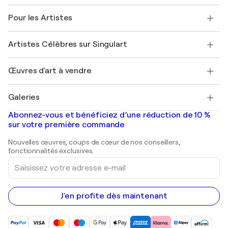
Politique de retour
A propos de nous
Témoignages de clients
Pour les Artistes
FAQ
Offrir une carte cadeau
Sociétés affiliées
Rejoignez notre programme commercial
Rejoindre Singulart en tant qu'artiste
Nos artistes
Mon compte
Artistes Célèbres sur Singulart
Se connecter en tant qu'Artiste
Magazine Singulart
Protection acheteur
Emplois
+33 1 76 44 06 42
Henri Matisse
Découvrez une sélection d'art original
Œuvres d'art à vendre
Marc Chagall
Pablo Picasso
Tableaux à vendre
Salvador Dalí
Galeries
Tableaux abstraits à vendre
Banksy
Peintures à l'huile
Mr. Brainwash
Galeries d'art en France
Abonnez-vous et bénéficiez d’une réduction de 10 %
Peintures de paysage
Shepard Fairey
Galeries d'art en Belgique
sur votre première commande
Estampes
Sculptures
Nouvelles œuvres, coups de cœur de nos conseillers,
Peintures acryliques
fonctionnalités exclusives.
Saisissez
votre
adresse
e-
mail
J'en profite dès maintenant