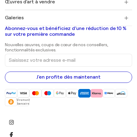
Œuvres d'art à vendre
Marc Chagall
Pablo Picasso
Tableaux à vendre
Salvador Dalí
Galeries
Tableaux abstraits à vendre
Banksy
Peintures à l'huile
Mr. Brainwash
Galeries d'art en France
Abonnez-vous et bénéficiez d’une réduction de 10 %
Peintures de paysage
Shepard Fairey
Galeries d'art en Belgique
sur votre première commande
Estampes
Sculptures
Nouvelles œuvres, coups de cœur de nos conseillers,
Peintures acryliques
fonctionnalités exclusives.
Saisissez
votre
adresse
e-
mail
J'en profite dès maintenant
Virement
bancaire