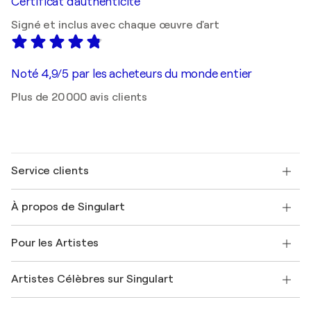
Certificat d'authenticité
Signé et inclus avec chaque œuvre d'art
Noté 4,9/5 par les acheteurs du monde entier
Plus de 20 000 avis clients
Service clients
Nous contacter
À propos de Singulart
Expédition
Politique de retour
A propos de nous
Témoignages de clients
Pour les Artistes
FAQ
Offrir une carte cadeau
Sociétés affiliées
Rejoignez notre programme commercial
Rejoindre Singulart en tant qu'artiste
Nos artistes
Mon compte
Artistes Célèbres sur Singulart
Se connecter en tant qu'Artiste
Magazine Singulart
Protection acheteur
Emplois
+33 1 76 44 06 42
Henri Matisse
Découvrez une sélection d'art original