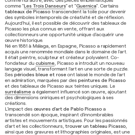
comme nul autre, avec des pièces emblématiques
comme
"
Les Trois Danseurs
"
et
"
Guernica
"
. Certains
tableaux de Picasso
transcendent la toile pour devenir
des symboles intemporels de créativité et de réflexion.
Aujourd'hui, il est possible de découvrir des tableaux de
Picasso les plus connus en vente, offrant aux
collectionneurs une opportunité unique d'acquérir une
œuvre historique.
Né en 1881 à Málaga, en Espagne, Picasso a rapidement
acquis une renommée mondiale dans le domaine de l'art.
Il était peintre, sculpteur et créateur polyvalent. Co-
fondateur du
cubisme
, Picasso a introduit un nouveau
langage visuel, transformant l'art en une sorte de puzzle.
Ses
périodes bleue et rose
ont laissé le monde de l'art
en admiration, marquées par des
peintures de Picasso
et des tableaux de Picasso aux teintes uniques. Le
surréalisme
a également influencé son œuvre, ajoutant
des dimensions oniriques et psychologiques à ses
créations.
L'impact des
œuvres d'art de Pablo Picasso
a
transcendé son époque, inspirant d'innombrables
artistes et mouvements artistiques. Pour les passionnés
d'art et les collectionneurs,
trouver un tableau Picasso
,
ainsi que des gravures et lithographies originales, est une