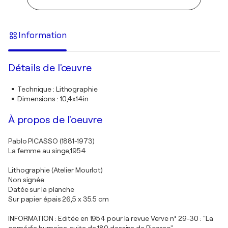
Information
Détails de l'œuvre
Technique
:
Lithographie
Dimensions
:
10,4x14in
À propos de l'oeuvre
Pablo PICASSO (1881-1973)
La femme au singe,1954
Lithographie (Atelier Mourlot)
Non signée
Datée sur la planche
Sur papier épais 26,5 x 35.5 cm
INFORMATION : Editée en 1954 pour la revue Verve n° 29-30 : "La
comédie humaine, suite de 180 dessins de Picasso".