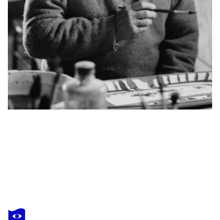
PABLO PICASSO
La femme au singe, Lithographie
720 $US