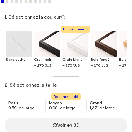
1. Sélectionnez la couleur
Recommandé
Sans cadre
Grain noir
Grain blanc
Bois foncé
Bois cla
+ 270 $US
+ 270 $US
+ 270 $US
+ 270 
2. Sélectionnez la taille
Recommandé
Petit
Moyen
Grand
0,59" de large
0,98" de large
1,37" de large
Voir en 3D