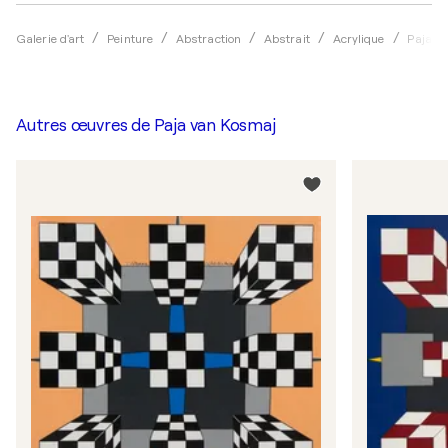
Galerie d'art
Peinture
Abstraction
Abstrait
Acrylique
Paja v
Autres œuvres de
Paja van Kosmaj