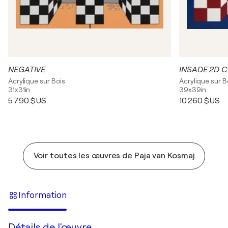
NEGATIVE
INSADE 2D 
Acrylique sur Bois
Acrylique sur B
31x31in
39x39in
5 790 $US
10 260 $US
Voir toutes les œuvres de Paja van Kosmaj
Information
Détails de l'œuvre