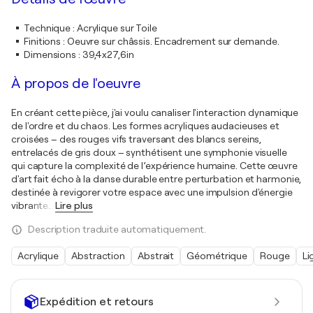
Technique
:
Acrylique sur Toile
Finitions
:
Oeuvre sur châssis. Encadrement sur demande.
Dimensions
:
39,4x27,6in
À propos de l'oeuvre
En créant cette pièce, j'ai voulu canaliser l'interaction dynamique
de l'ordre et du chaos. Les formes acryliques audacieuses et
croisées – des rouges vifs traversant des blancs sereins,
entrelacés de gris doux – synthétisent une symphonie visuelle
qui capture la complexité de l’expérience humaine. Cette œuvre
d'art fait écho à la danse durable entre perturbation et harmonie,
destinée à revigorer votre espace avec une impulsion d'énergie
vibrante
…
Lire plus
Description traduite automatiquement.
Acrylique
Abstraction
Abstrait
Géométrique
Rouge
Li
Expédition et retours