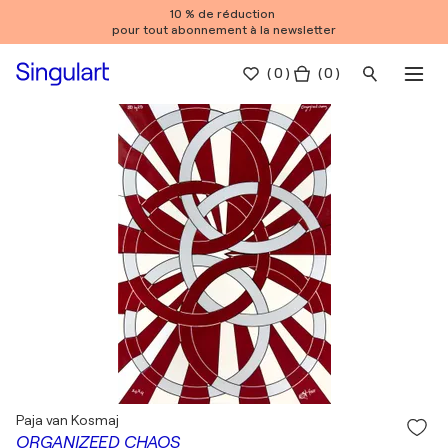
10 % de réduction
pour tout abonnement à la newsletter
(
0
)
( 0 )
Paja van Kosmaj
ORGANIZEED CHAOS