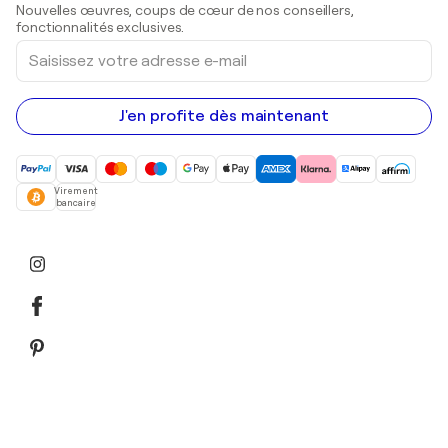
Sculptures
Nouvelles œuvres, coups de cœur de nos conseillers,
Peintures acryliques
fonctionnalités exclusives.
Saisissez
votre
adresse
e-
mail
J'en profite dès maintenant
Virement
bancaire