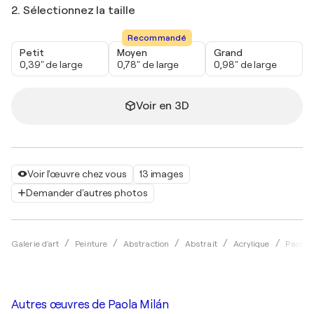
2. Sélectionnez la taille
Recommandé
Petit
Moyen
Grand
0,39" de large
0,78" de large
0,98" de large
Voir en 3D
Voir l'œuvre chez vous
13 images
Demander d'autres photos
Galerie d'art
Peinture
Abstraction
Abstrait
Acrylique
Paola 
Autres œuvres de
Paola Milán