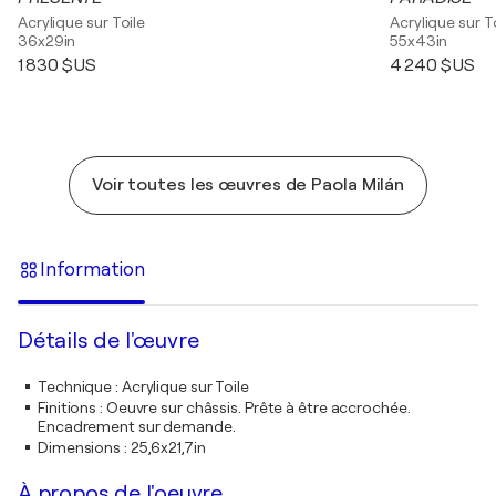
Acrylique sur Toile
Acrylique sur T
36x29in
55x43in
1 830 $US
4 240 $US
Voir toutes les œuvres de Paola Milán
Information
Détails de l'œuvre
Technique
:
Acrylique sur Toile
Finitions
:
Oeuvre sur châssis. Prête à être accrochée.
Encadrement sur demande.
Dimensions
:
25,6x21,7in
À propos de l'oeuvre