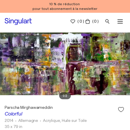
10 % de réduction
pour tout abonnement à la newsletter
(
0
)
( 0 )
1
/
2
Parscha Mirghawameddin
Colorful
2014
• Allemagne
•
Acrylique, Huile sur Toile
35 x 79 in