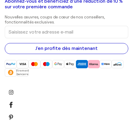
Galeries d'art en France
Abonnez-vous et bénéficiez d’une réduction de 10 %
Peintures de paysage
Shepard Fairey
Galeries d'art en Belgique
sur votre première commande
Estampes
Sculptures
Nouvelles œuvres, coups de cœur de nos conseillers,
Peintures acryliques
fonctionnalités exclusives.
Saisissez
votre
adresse
e-
mail
J'en profite dès maintenant
Virement
bancaire