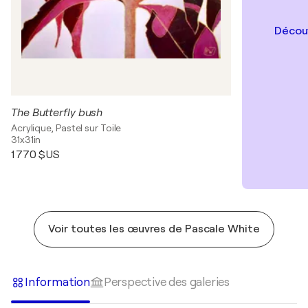
Découv
The Butterfly bush
Acrylique, Pastel sur Toile
31x31in
1 770 $US
Voir toutes les œuvres de Pascale White
Information
Perspective des galeries