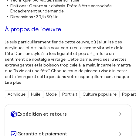
Technique
:
Acrylique, Huile sur Toile
Finitions
:
Oeuvre sur châssis. Prête à être accrochée.
Encadrement sur demande.
Dimensions
:
39,4x39,4in
À propos de l'oeuvre
Je suis particulièrement fier de cette œuvre, où j'ai utilisé des
acryliques et des huiles pour capturer l'essence vibrante de la
fête. Dans un style à la fois figuratif et pop art, j'infuse un
sentiment de nostalgie vintage. Cette dame, avec ses lunettes
extravagantes et la boisson tropicale à la main, incarne le mantra
que "la vie est une fête". Chaque coup de pinceau vise à injecter
cette énergie et cette joie dans votre espace, illuminant chaque
…
Lire plus
Acrylique
Huile
Mode
Portrait
Culture populaire
Pop ar
Expédition et retours
Garantie et paiement