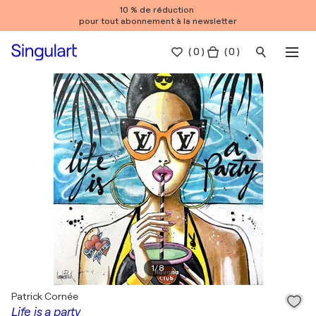
10 % de réduction
pour tout abonnement à la newsletter
(
0
)
( 0 )
1
/
8
Patrick Cornée
Life is a party