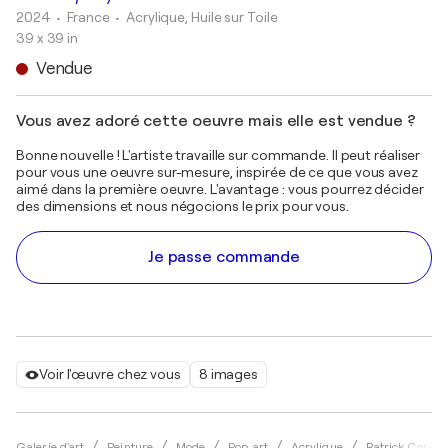
2024
• France
•
Acrylique, Huile sur Toile
39 x 39 in
Vendue
Vous avez adoré cette oeuvre mais elle est vendue ?
Bonne nouvelle ! L'artiste travaille sur commande. Il peut réaliser
pour vous une oeuvre sur-mesure, inspirée de ce que vous avez
aimé dans la première oeuvre. L'avantage : vous pourrez décider
des dimensions et nous négocions le prix pour vous.
Je passe commande
Voir l'œuvre chez vous
8 images
Galerie d'art
Peinture
Mode
Pop art
Acrylique
Patrick Cornée