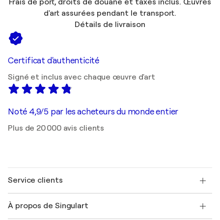
Frais de port, droits de douane et taxes inclus. Œuvres
d'art assurées pendant le transport.
Détails de livraison
Certificat d'authenticité
Signé et inclus avec chaque œuvre d'art
Noté 4,9/5 par les acheteurs du monde entier
Plus de 20 000 avis clients
Service clients
Nous contacter
À propos de Singulart
Expédition
Politique de retour