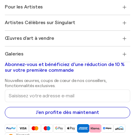
A propos de nous
Témoignages de clients
Pour les Artistes
FAQ
Offrir une carte cadeau
Sociétés affiliées
Rejoignez notre programme commercial
Rejoindre Singulart en tant qu'artiste
Nos artistes
Mon compte
Artistes Célèbres sur Singulart
Se connecter en tant qu'Artiste
Magazine Singulart
Protection acheteur
Emplois
+33 1 76 44 06 42
Henri Matisse
Découvrez une sélection d'art original
Œuvres d'art à vendre
Marc Chagall
Pablo Picasso
Tableaux à vendre
Salvador Dalí
Galeries
Tableaux abstraits à vendre
Banksy
Peintures à l'huile
Mr. Brainwash
Galeries d'art en France
Abonnez-vous et bénéficiez d’une réduction de 10 %
Peintures de paysage
Shepard Fairey
Galeries d'art en Belgique
sur votre première commande
Estampes
Sculptures
Nouvelles œuvres, coups de cœur de nos conseillers,
Peintures acryliques
fonctionnalités exclusives.
Saisissez
votre
adresse
e-
mail
J'en profite dès maintenant