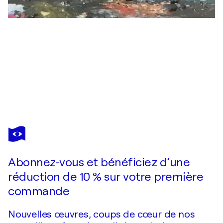
PATRICK
CORNÉE
Vous avez adoré cette oeuvre mais elle est vendue ?
Life is a party
Abonnez-vous et bénéficiez d’une
Je passe commande
réduction de 10 % sur votre première
commande
Nouvelles œuvres, coups de cœur de nos