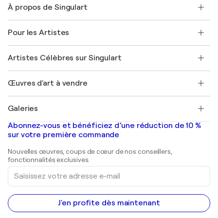
À propos de Singulart
Expédition
Politique de retour
A propos de nous
Témoignages de clients
Pour les Artistes
FAQ
Offrir une carte cadeau
Sociétés affiliées
Rejoignez notre programme commercial
Rejoindre Singulart en tant qu'artiste
Nos artistes
Mon compte
Artistes Célèbres sur Singulart
Se connecter en tant qu'Artiste
Magazine Singulart
Protection acheteur
Emplois
+33 1 76 44 06 42
Henri Matisse
Découvrez une sélection d'art original
Œuvres d'art à vendre
Marc Chagall
Pablo Picasso
Tableaux à vendre
Salvador Dalí
Galeries
Tableaux abstraits à vendre
Banksy
Peintures à l'huile
Mr. Brainwash
Galeries d'art en France
Abonnez-vous et bénéficiez d’une réduction de 10 %
Peintures de paysage
Shepard Fairey
Galeries d'art en Belgique
sur votre première commande
Estampes
Sculptures
Nouvelles œuvres, coups de cœur de nos conseillers,
Peintures acryliques
fonctionnalités exclusives.
Saisissez
votre
adresse
e-
mail
J'en profite dès maintenant