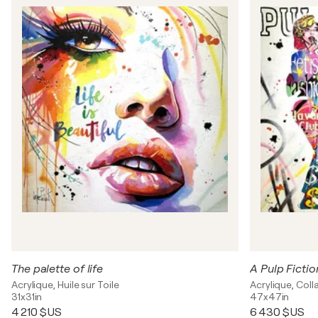
The palette of life
A Pulp Fictio
Acrylique, Huile sur Toile
Acrylique, Coll
31x31in
47x47in
4 210 $US
6 430 $US