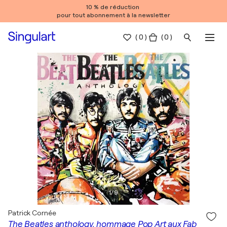
10 % de réduction
pour tout abonnement à la newsletter
(
0
)
( 0 )
1
/
9
Patrick Cornée
The Beatles anthology, hommage Pop Art aux Fab