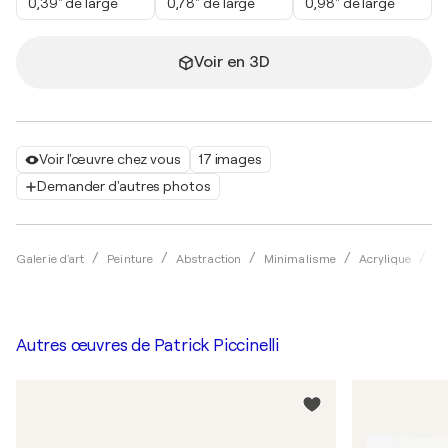
0,39" de large
0,78" de large
0,98" de large
Voir en 3D
Voir l'œuvre chez vous
17 images
Demander d'autres photos
Galerie d'art
Peinture
Abstraction
Minimalisme
Acrylique
Pa
Autres œuvres de
Patrick Piccinelli