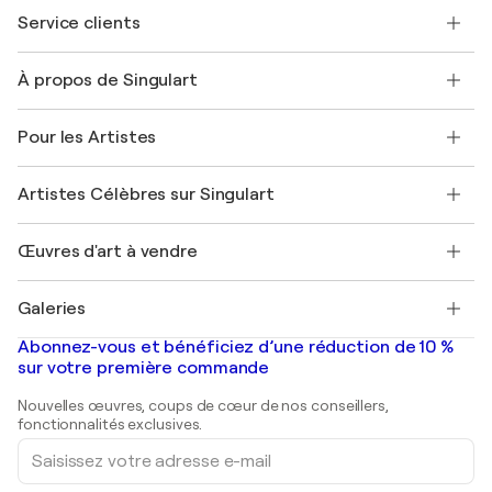
Service clients
Nous contacter
À propos de Singulart
Expédition
Politique de retour
A propos de nous
Témoignages de clients
Pour les Artistes
FAQ
Offrir une carte cadeau
Sociétés affiliées
Rejoignez notre programme commercial
Rejoindre Singulart en tant qu'artiste
Nos artistes
Mon compte
Artistes Célèbres sur Singulart
Se connecter en tant qu'Artiste
Magazine Singulart
Protection acheteur
Emplois
+33 1 76 44 06 42
Henri Matisse
Découvrez une sélection d'art original
Œuvres d'art à vendre
Marc Chagall
Pablo Picasso
Tableaux à vendre
Salvador Dalí
Galeries
Tableaux abstraits à vendre
Banksy
Peintures à l'huile
Mr. Brainwash
Galeries d'art en France
Abonnez-vous et bénéficiez d’une réduction de 10 %
Peintures de paysage
Shepard Fairey
Galeries d'art en Belgique
sur votre première commande
Estampes
Sculptures
Nouvelles œuvres, coups de cœur de nos conseillers,
Peintures acryliques
fonctionnalités exclusives.
Saisissez
votre
adresse