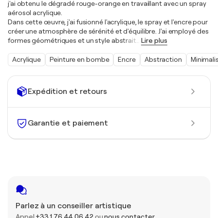
j'ai obtenu le dégradé rouge-orange en travaillant avec un spray
aérosol acrylique.
Dans cette œuvre, j'ai fusionné l'acrylique, le spray et l'encre pour
créer une atmosphère de sérénité et d'équilibre. J'ai employé des
formes géométriques et un style abstrait
…
Lire plus
Acrylique
Peinture en bombe
Encre
Abstraction
Minimal
Expédition et retours
Garantie et paiement
Parlez à un conseiller artistique
Appel
+33 1 76 44 06 42
ou
nous contacter