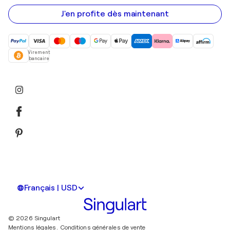
e-
mail
J'en profite dès maintenant
Virement
bancaire
Français | USD
© 2026 Singulart
Mentions légales.
Conditions générales de vente