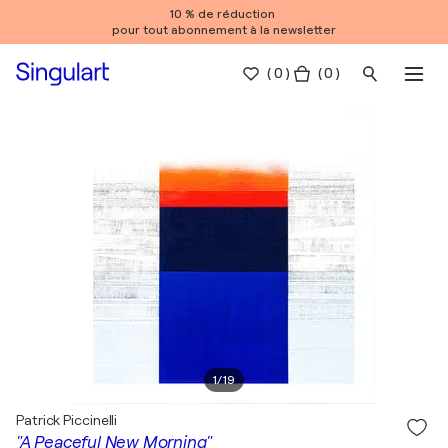
10 % de réduction
pour tout abonnement à la newsletter
(
0
)
( 0 )
1
/
19
Patrick Piccinelli
"A Peaceful New Morning"