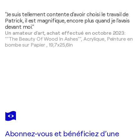
"Je suis tellement contente d'avoir choisi le travail de
Patrick, il est magnifique, encore plus quand je l'avais
devant moi."
Un amateur d'art, achat effectué en octobre 2023:
""The Beauty Of Wood In Ashes"",
Acrylique, Peinture en
bombe sur Papier
,
19,7x25,6in
PATRICK PICCINELLI
"A Peaceful New Morning"
3 100 $US
Faire une offre
Acquérir
Abonnez-vous et bénéficiez d’une