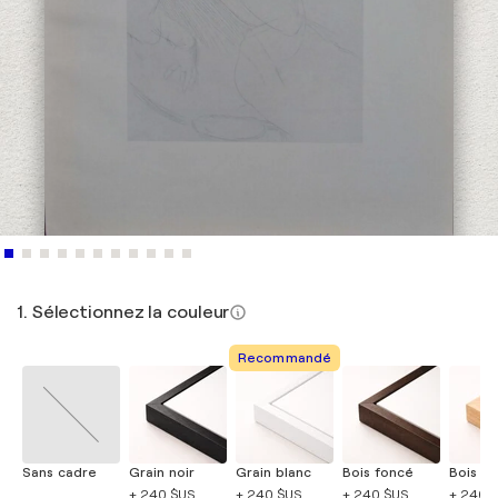
1. Sélectionnez la couleur
Recommandé
Sans cadre
Grain noir
Grain blanc
Bois foncé
Bois cla
+ 240 $US
+ 240 $US
+ 240 $US
+ 240 