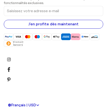
Peintures acryliques
fonctionnalités exclusives.
Saisissez
votre
adresse
e-
mail
J'en profite dès maintenant
Virement
bancaire
Français | USD