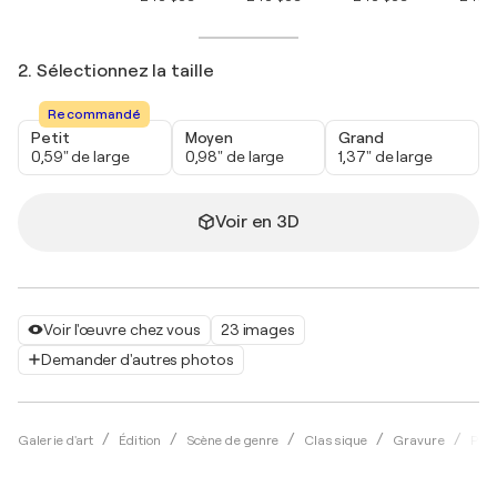
2. Sélectionnez la taille
Recommandé
Petit
Moyen
Grand
0,59" de large
0,98" de large
1,37" de large
Voir en 3D
Voir l'œuvre chez vous
23 images
Demander d'autres photos
Galerie d'art
Édition
Scène de genre
Classique
Gravure
Paul