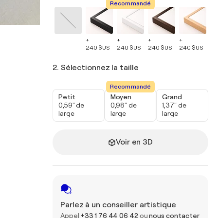
Recommandé
+
+
+
+
+
240 $US
240 $US
240 $US
240 $US
24
2. Sélectionnez la taille
Recommandé
Petit
Moyen
Grand
0,59" de
0,98" de
1,37" de
large
large
large
Voir en 3D
Parlez à un conseiller artistique
Appel
+33 1 76 44 06 42
ou
nous contacter