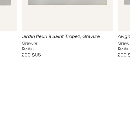
Jardin fleuri à Saint Tropez, Gravure
Avignon
Gravure
Gravure
12x9in
12x9in
200 $US
200 $U