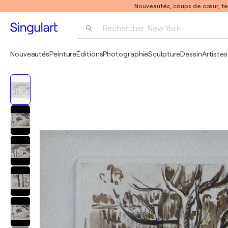
Nouveautés, coups de cœur, t
Rechercher 
New York
Photographie
Nouveautés
Peinture
Éditions
Photographie
Sculpture
Dessin
Artistes
Pop Art
Pablo Picasso