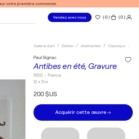
% sur votre première commande.
(
0
)
( 0 )
Vendez avec nous
Galerie d'art
Édition
Abstraction
Classique
Gra
Paul Signac
Antibes en été, Gravure
1950
• France
12 x 9 in
200 $US
Acquérir cette œuvre