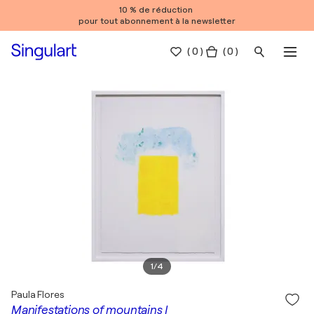
10 % de réduction
pour tout abonnement à la newsletter
(
0
)
( 0 )
1
/
4
Paula Flores
Manifestations of mountains I