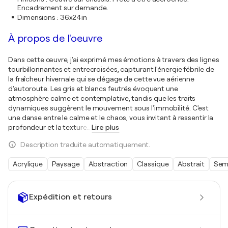
Encadrement sur demande.
Dimensions
:
36x24in
À propos de l'oeuvre
Dans cette œuvre, j'ai exprimé mes émotions à travers des lignes
tourbillonnantes et entrecroisées, capturant l'énergie fébrile de
la fraîcheur hivernale qui se dégage de cette vue aérienne
d'autoroute. Les gris et blancs feutrés évoquent une
atmosphère calme et contemplative, tandis que les traits
dynamiques suggèrent le mouvement sous l'immobilité. C'est
une danse entre le calme et le chaos, vous invitant à ressentir la
profondeur et la texture
…
Lire plus
Description traduite automatiquement.
Acrylique
Paysage
Abstraction
Classique
Abstrait
Semi
Expédition et retours