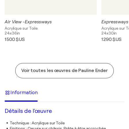
Air View -Expressways
Expressways
Acrylique sur Toile
Acrylique sur T
24x36in
24x30in
1 500 $US
1 290 $US
Voir toutes les œuvres de Pauline Ender
Information
Détails de l'œuvre
Technique
:
Acrylique sur Toile
Finitions
:
Oeuvre sur châssis. Prête à être accrochée.