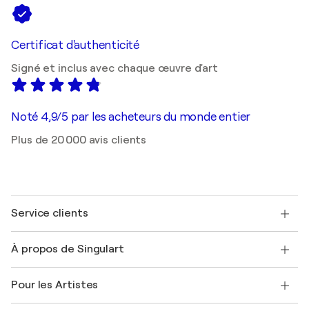
Certificat d'authenticité
Signé et inclus avec chaque œuvre d'art
Noté 4,9/5 par les acheteurs du monde entier
Plus de 20 000 avis clients
Service clients
Nous contacter
À propos de Singulart
Expédition
Politique de retour
A propos de nous
Témoignages de clients
Pour les Artistes
FAQ
Offrir une carte cadeau
Sociétés affiliées
Rejoignez notre programme commercial