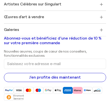
Rejoindre Singulart en tant qu'artiste
Nos artistes
Mon compte
Artistes Célèbres sur Singulart
Se connecter en tant qu'Artiste
Magazine Singulart
Protection acheteur
Emplois
+33 1 76 44 06 42
Henri Matisse
Découvrez une sélection d'art original
Œuvres d'art à vendre
Marc Chagall
Pablo Picasso
Tableaux à vendre
Salvador Dalí
Galeries
Tableaux abstraits à vendre
Banksy
Peintures à l'huile
Mr. Brainwash
Galeries d'art en France
Abonnez-vous et bénéficiez d’une réduction de 10 %
Peintures de paysage
Shepard Fairey
Galeries d'art en Belgique
sur votre première commande
Estampes
Sculptures
Nouvelles œuvres, coups de cœur de nos conseillers,
Peintures acryliques
fonctionnalités exclusives.
Saisissez
votre
adresse
e-
mail
J'en profite dès maintenant
Virement
bancaire