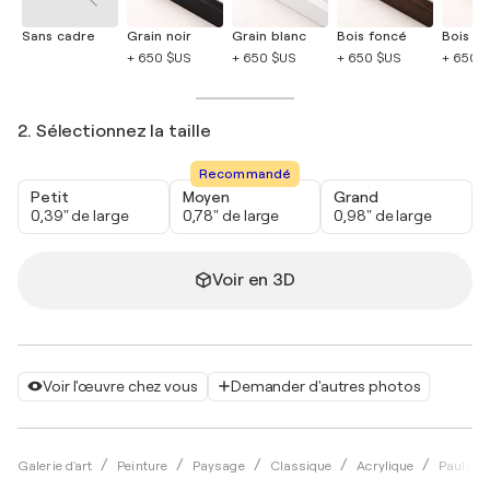
Sans cadre
Grain noir
Grain blanc
Bois foncé
Bois cla
+ 650 $US
+ 650 $US
+ 650 $US
+ 650 
2. Sélectionnez la taille
Recommandé
Petit
Moyen
Grand
0,39" de large
0,78" de large
0,98" de large
Voir en 3D
Voir l'œuvre chez vous
Demander d'autres photos
Galerie d'art
Peinture
Paysage
Classique
Acrylique
Pauline