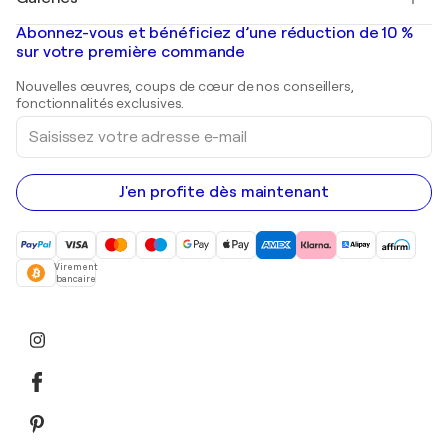
Banksy
Peintures à l'huile
Mr. Brainwash
Galeries d'art en France
Abonnez-vous et bénéficiez d’une réduction de 10 %
Peintures de paysage
Shepard Fairey
Galeries d'art en Belgique
sur votre première commande
Estampes
Sculptures
Nouvelles œuvres, coups de cœur de nos conseillers,
Peintures acryliques
fonctionnalités exclusives.
Saisissez
votre
adresse
e-
mail
J'en profite dès maintenant
Virement
bancaire