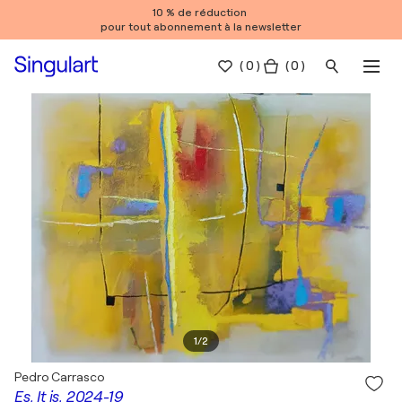
10 % de réduction
pour tout abonnement à la newsletter
(
0
)
( 0 )
1
/
2
Pedro Carrasco
Es, It is, 2024-19