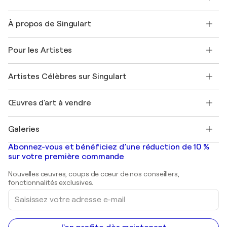
Nous contacter
À propos de Singulart
Expédition
Politique de retour
A propos de nous
Témoignages de clients
Pour les Artistes
FAQ
Offrir une carte cadeau
Sociétés affiliées
Rejoignez notre programme commercial
Rejoindre Singulart en tant qu'artiste
Nos artistes
Mon compte
Artistes Célèbres sur Singulart
Se connecter en tant qu'Artiste
Magazine Singulart
Protection acheteur
Emplois
+33 1 76 44 06 42
Henri Matisse
Découvrez une sélection d'art original
Œuvres d'art à vendre
Marc Chagall
Pablo Picasso
Tableaux à vendre
Salvador Dalí
Galeries
Tableaux abstraits à vendre
Banksy
Peintures à l'huile
Mr. Brainwash
Galeries d'art en France
Abonnez-vous et bénéficiez d’une réduction de 10 %
Peintures de paysage
Shepard Fairey
Galeries d'art en Belgique
sur votre première commande
Estampes
Sculptures
Nouvelles œuvres, coups de cœur de nos conseillers,
Peintures acryliques
fonctionnalités exclusives.
Saisissez
votre
adresse
e-
mail