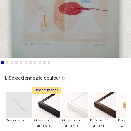
1. Sélectionnez la couleur
Recommandé
Sans cadre
Grain noir
Grain blanc
Bois foncé
Bois cla
+ 400 $US
+ 400 $US
+ 400 $US
+ 400 