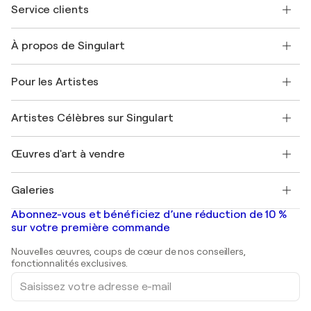
Service clients
Nous contacter
À propos de Singulart
Expédition
Politique de retour
A propos de nous
Témoignages de clients
Pour les Artistes
FAQ
Offrir une carte cadeau
Sociétés affiliées
Rejoignez notre programme commercial
Rejoindre Singulart en tant qu'artiste
Nos artistes
Mon compte
Artistes Célèbres sur Singulart
Se connecter en tant qu'Artiste
Magazine Singulart
Protection acheteur
Emplois
+33 1 76 44 06 42
Henri Matisse
Découvrez une sélection d'art original
Œuvres d'art à vendre
Marc Chagall
Pablo Picasso
Tableaux à vendre
Salvador Dalí
Galeries
Tableaux abstraits à vendre
Banksy
Peintures à l'huile
Mr. Brainwash
Galeries d'art en France
Abonnez-vous et bénéficiez d’une réduction de 10 %
Peintures de paysage
Shepard Fairey
Galeries d'art en Belgique
sur votre première commande
Estampes
Sculptures
Nouvelles œuvres, coups de cœur de nos conseillers,
Peintures acryliques
fonctionnalités exclusives.
Saisissez
votre
adresse