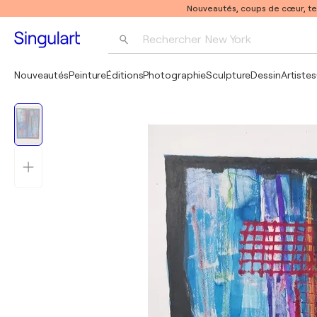
Nouveautés, coups de cœur, t
Rechercher 
New York
Photographie
Nouveautés
Peinture
Éditions
Photographie
Sculpture
Dessin
Artistes
Pop Art
Pablo Picasso