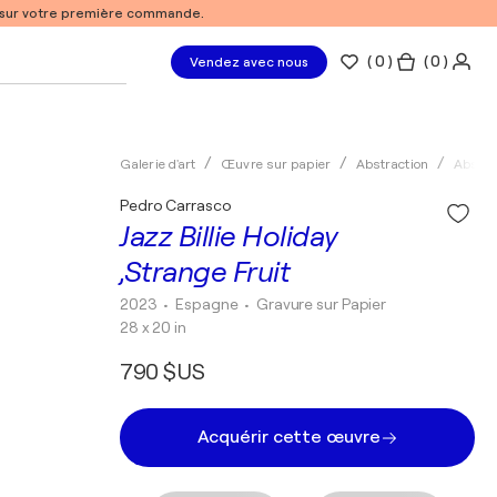
% sur votre première commande.
(
0
)
( 0 )
Vendez avec nous
Galerie d'art
Œuvre sur papier
Abstraction
Abstra
Pedro Carrasco
Jazz Billie Holiday
,Strange Fruit
2023
• Espagne
•
Gravure sur Papier
28 x 20 in
790 $US
Acquérir cette œuvre