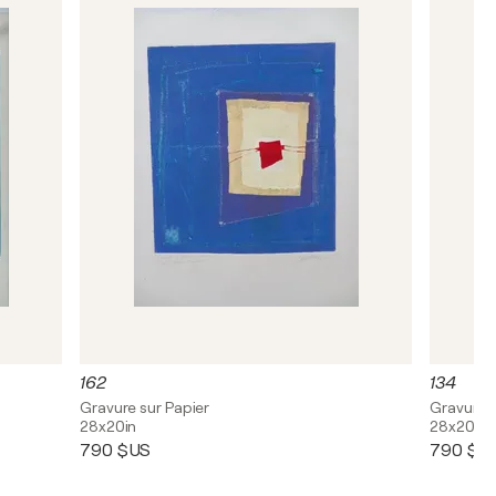
162
134
Gravure sur Papier
Gravure s
28x20in
28x20in
790 $US
790 $U