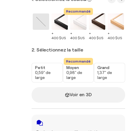
Recommandé
+
+
+
+
+
400 $US
400 $US
400 $US
400 $US
40
2. Sélectionnez la taille
Recommandé
Petit
Moyen
Grand
0,59" de
0,98" de
1,37" de
large
large
large
Voir en 3D