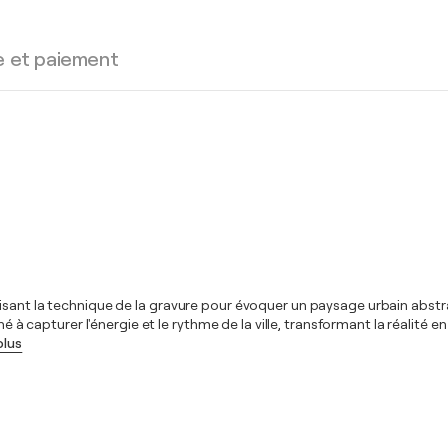
e et paiement
isant la technique de la gravure pour évoquer un paysage urbain abstra
ché à capturer l'énergie et le rythme de la ville, transformant la réali
plus