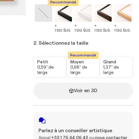
Recommandé
+
+
+
+
+
1 130 $US
1 130 $US
1 130 $US
1 130 $US
1 
2. Sélectionnez la taille
Recommandé
Petit
Moyen
Grand
0,59" de
0,98" de
1,37" de
large
large
large
Voir en 3D
Parlez à un conseiller artistique
Appel
+33 1 76 44 06 42
ou
nous contacter