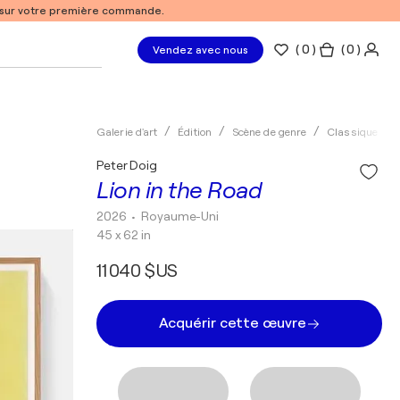
% sur votre première commande.
(
0
)
( 0 )
Vendez avec nous
Galerie d'art
Édition
Scène de genre
Classique
Peter Doig
Lion in the Road
2026
• Royaume-Uni
45 x 62 in
11 040 $US
Acquérir cette œuvre