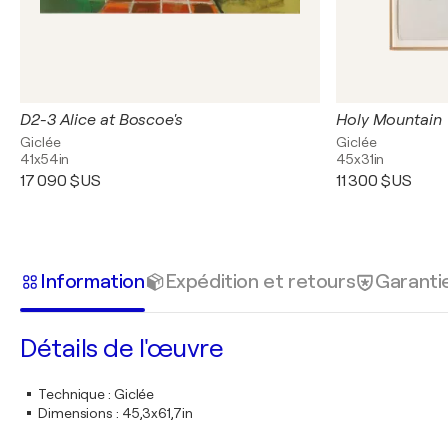
D2-3 Alice at Boscoe's
Holy Mountain
Giclée
Giclée
41x54in
45x31in
17 090 $US
11 300 $US
Information
Expédition et retours
Garanti
Détails de l'œuvre
Technique
:
Giclée
Dimensions
:
45,3x61,7in