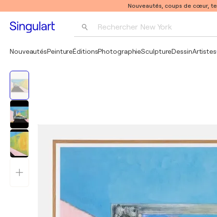
Nouveautés, coups de cœur, t
Rechercher 
New York
Photographie
Nouveautés
Peinture
Éditions
Photographie
Sculpture
Dessin
Artistes
Pop Art
Pablo Picasso