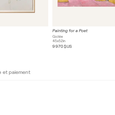
Painting for a Poet
Giclée
45x52in
9 970 $US
e et paiement