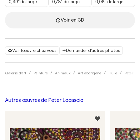
0,39" de large
0,78" de large
0,98" de large
Voir en 3D
Voir l'œuvre chez vous
Demander d'autres photos
Galerie d'art
Peinture
Animaux
Art aborigène
Huile
Peter Lo
Autres œuvres de
Peter Locascio