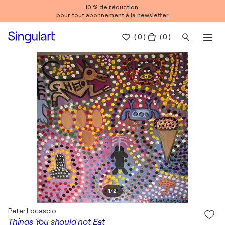
10 % de réduction
pour tout abonnement à la newsletter
(
0
)
( 0 )
1
/
2
Peter Locascio
Things You should not Eat