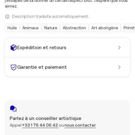
j'essayais de lui donner un certain aspect brut. J'espère que vous
aimez.
Description traduite automatiquement.
Huile
Animaux
Nature
Abstraction
Art aborigène
Primi
Expédition et retours
Garantie et paiement
Parlez à un conseiller artistique
Appel
+33 1 76 44 06 42
ou
nous contacter