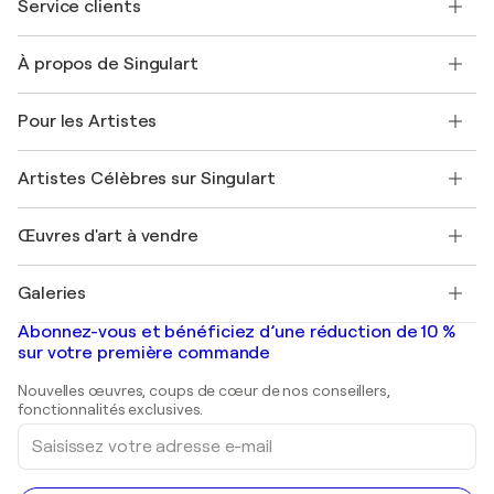
Service clients
Nous contacter
À propos de Singulart
Expédition
Politique de retour
A propos de nous
Témoignages de clients
Pour les Artistes
FAQ
Offrir une carte cadeau
Sociétés affiliées
Rejoignez notre programme commercial
Rejoindre Singulart en tant qu'artiste
Nos artistes
Mon compte
Artistes Célèbres sur Singulart
Se connecter en tant qu'Artiste
Magazine Singulart
Protection acheteur
Emplois
+33 1 76 44 06 42
Henri Matisse
Découvrez une sélection d'art original
Œuvres d'art à vendre
Marc Chagall
Pablo Picasso
Tableaux à vendre
Salvador Dalí
Galeries
Tableaux abstraits à vendre
Banksy
Peintures à l'huile
Mr. Brainwash
Galeries d'art en France
Abonnez-vous et bénéficiez d’une réduction de 10 %
Peintures de paysage
Shepard Fairey
Galeries d'art en Belgique
sur votre première commande
Estampes
Sculptures
Nouvelles œuvres, coups de cœur de nos conseillers,
Peintures acryliques
fonctionnalités exclusives.
Saisissez
votre
adresse
e-