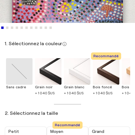
1. Sélectionnez la couleur
Recommandé
Sans cadre
Grain noir
Grain blanc
Bois foncé
Bois cla
+ 1 040 $US
+ 1 040 $US
+ 1 040 $US
+ 1 040
2. Sélectionnez la taille
Recommandé
Petit
Moyen
Grand