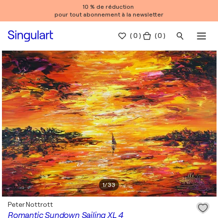
10 % de réduction
pour tout abonnement à la newsletter
(
0
)
( 0 )
1
/
33
Peter Nottrott
Romantic Sundown Sailing XL 4