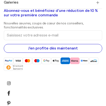
Galeries
Tableaux abstraits à vendre
Banksy
Peintures à l'huile
Mr. Brainwash
Galeries d'art en France
Abonnez-vous et bénéficiez d’une réduction de 10 %
Peintures de paysage
Shepard Fairey
Galeries d'art en Belgique
sur votre première commande
Estampes
Sculptures
Nouvelles œuvres, coups de cœur de nos conseillers,
Peintures acryliques
fonctionnalités exclusives.
Saisissez
votre
adresse
e-
mail
J'en profite dès maintenant
Virement
bancaire