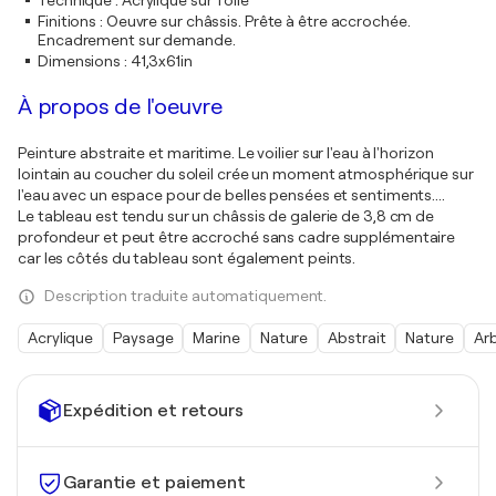
Technique
:
Acrylique sur Toile
Finitions
:
Oeuvre sur châssis. Prête à être accrochée.
Encadrement sur demande.
Dimensions
:
41,3x61in
À propos de l'oeuvre
Peinture abstraite et maritime. Le voilier sur l'eau à l'horizon
lointain au coucher du soleil crée un moment atmosphérique sur
l'eau avec un espace pour de belles pensées et sentiments....
Le tableau est tendu sur un châssis de galerie de 3,8 cm de
profondeur et peut être accroché sans cadre supplémentaire
car les côtés du tableau sont également peints.
Description traduite automatiquement.
Acrylique
Paysage
Marine
Nature
Abstrait
Nature
Ar
Expédition et retours
Garantie et paiement