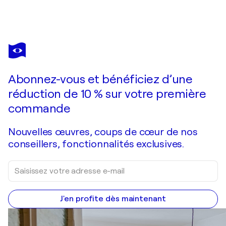
PETER
NOTTROTT
Vous avez adoré cette oeuvre mais elle est vendue ?
Romantic Sundown Sailing XL 4
Abonnez-vous et bénéficiez d’une
Je passe commande
réduction de 10 % sur votre première
commande
Nouvelles œuvres, coups de cœur de nos
conseillers, fonctionnalités exclusives.
J'en profite dès maintenant