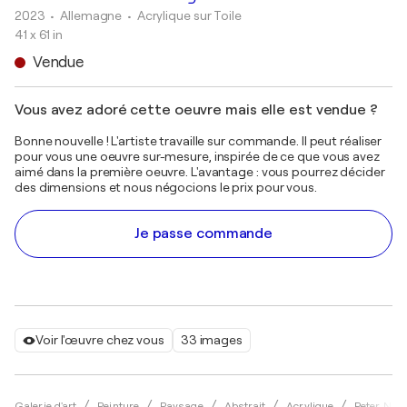
2023
• Allemagne
•
Acrylique sur Toile
41 x 61 in
Vendue
Vous avez adoré cette oeuvre mais elle est vendue ?
Bonne nouvelle ! L'artiste travaille sur commande. Il peut réaliser
pour vous une oeuvre sur-mesure, inspirée de ce que vous avez
aimé dans la première oeuvre. L'avantage : vous pourrez décider
des dimensions et nous négocions le prix pour vous.
Je passe commande
Voir l'œuvre chez vous
33 images
Galerie d'art
Peinture
Paysage
Abstrait
Acrylique
Peter Nott