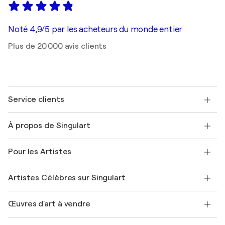
Noté 4,9/5 par les acheteurs du monde entier
Plus de 20 000 avis clients
Service clients
Nous contacter
À propos de Singulart
Expédition
Politique de retour
A propos de nous
Témoignages de clients
Pour les Artistes
FAQ
Offrir une carte cadeau
Sociétés affiliées
Rejoignez notre programme commercial
Rejoindre Singulart en tant qu'artiste
Nos artistes
Mon compte
Artistes Célèbres sur Singulart
Se connecter en tant qu'Artiste
Magazine Singulart
Protection acheteur
Emplois
+33 1 76 44 06 42
Henri Matisse
Découvrez une sélection d'art original
Œuvres d'art à vendre
Marc Chagall
Pablo Picasso
Tableaux à vendre
Salvador Dalí