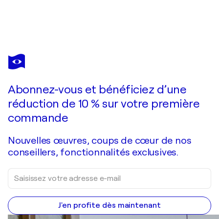
PETER
NOTTROTT
Vous avez adoré cette oeuvre mais elle est vendue ?
Stick: Dreamland 6
Abonnez-vous et bénéficiez d’une
Je passe commande
réduction de 10 % sur votre première
commande
Nouvelles œuvres, coups de cœur de nos
conseillers, fonctionnalités exclusives.
J'en profite dès maintenant