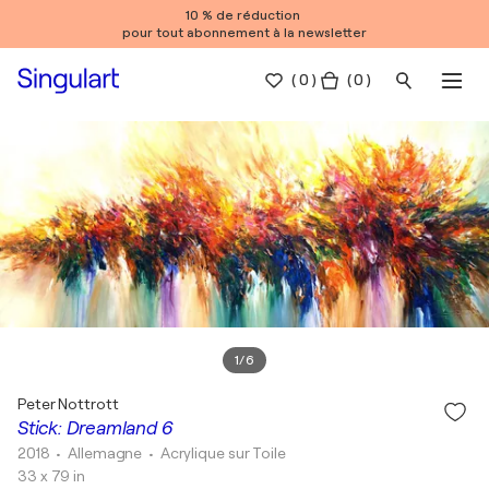
10 % de réduction
pour tout abonnement à la newsletter
(
0
)
( 0 )
1
/
6
Peter Nottrott
Stick: Dreamland 6
2018
• Allemagne
•
Acrylique sur Toile
33 x 79 in