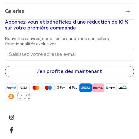
Pablo Picasso
Tableaux à vendre
Salvador Dalí
Galeries
Tableaux abstraits à vendre
Banksy
Peintures à l'huile
Mr. Brainwash
Galeries d'art en France
Abonnez-vous et bénéficiez d’une réduction de 10 %
Peintures de paysage
Shepard Fairey
Galeries d'art en Belgique
sur votre première commande
Estampes
Sculptures
Nouvelles œuvres, coups de cœur de nos conseillers,
Peintures acryliques
fonctionnalités exclusives.
Saisissez
votre
adresse
e-
mail
J'en profite dès maintenant
Virement
bancaire