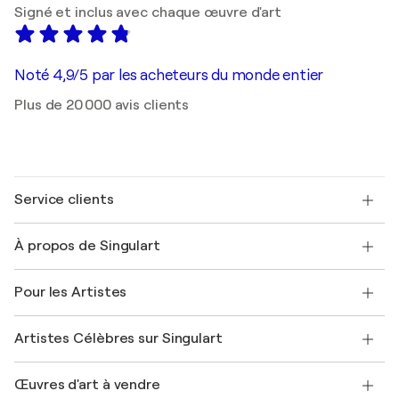
Signé et inclus avec chaque œuvre d'art
Noté 4,9/5 par les acheteurs du monde entier
Plus de 20 000 avis clients
Service clients
Nous contacter
À propos de Singulart
Expédition
Politique de retour
A propos de nous
Témoignages de clients
Pour les Artistes
FAQ
Offrir une carte cadeau
Sociétés affiliées
Rejoignez notre programme commercial
Rejoindre Singulart en tant qu'artiste
Nos artistes
Mon compte
Artistes Célèbres sur Singulart
Se connecter en tant qu'Artiste
Magazine Singulart
Protection acheteur
Emplois
+33 1 76 44 06 42
Henri Matisse
Découvrez une sélection d'art original
Œuvres d'art à vendre
Marc Chagall