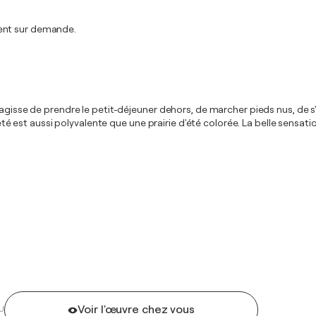
ment sur demande.
u'il s'agisse de prendre le petit-déjeuner dehors, de marcher pieds nus, de
l'été est aussi polyvalente que une prairie d'été colorée. La belle sensat
Voir l'œuvre chez vous
U