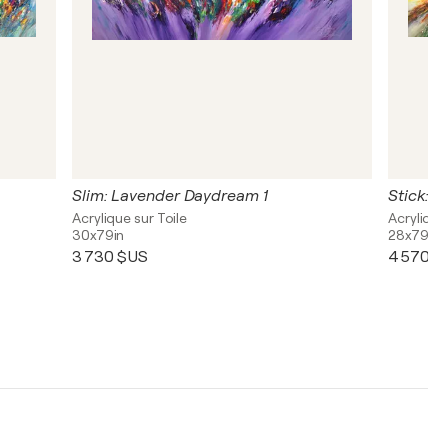
Slim: Lavender Daydream 1
Stick: 
Acrylique sur Toile
Acrylique
30x79in
28x79in
3 730 $US
4 570 $