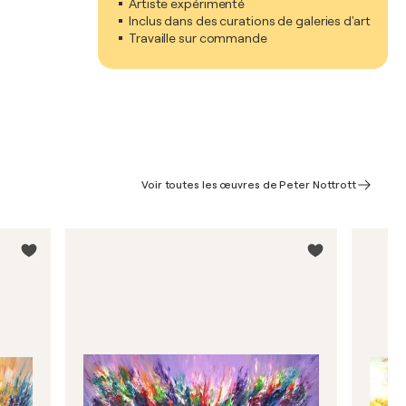
Artiste expérimenté
Inclus dans des curations de galeries d'art
Travaille sur commande
Voir toutes les œuvres de Peter Nottrott