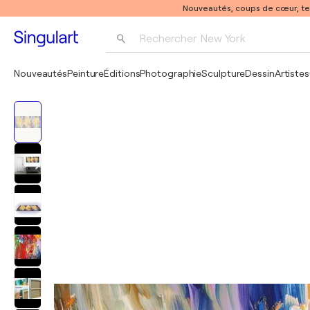
Nouveautés, coups de cœur, t
Rechercher 
New York
Photographie
Nouveautés
Peinture
Éditions
Photographie
Sculpture
Dessin
Artistes
Pop Art
Pablo Picasso