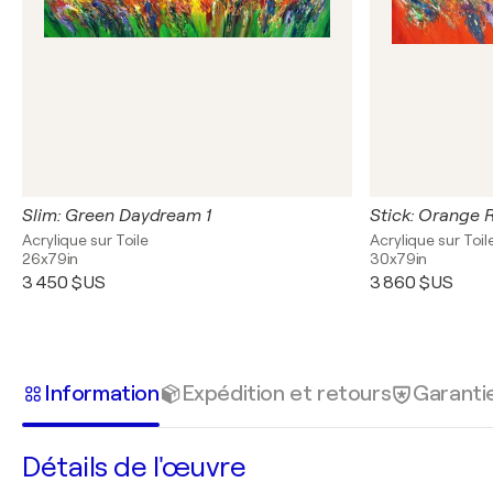
Slim: Green Daydream 1
Stick: Orange 
Acrylique sur Toile
Acrylique sur Toil
26x79in
30x79in
3 450 $US
3 860 $US
Information
Expédition et retours
Garanti
Détails de l'œuvre