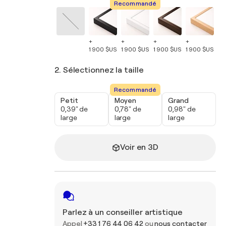
Recommandé
+
+
+
+
+
1 900 $US
1 900 $US
1 900 $US
1 900 $US
1 
2. Sélectionnez la taille
Recommandé
Petit
Moyen
Grand
0,39" de
0,78" de
0,98" de
large
large
large
Voir en 3D
Parlez à un conseiller artistique
Appel
+33 1 76 44 06 42
ou
nous contacter