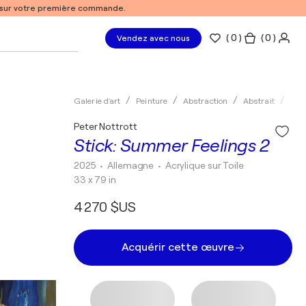
% sur votre première commande.
(
0
)
( 0 )
Vendez avec nous
Galerie d'art
Peinture
Abstraction
Abstrait
Acry
Peter Nottrott
Stick: Summer Feelings 2
2025
• Allemagne
•
Acrylique sur Toile
33 x 79 in
4 270 $US
Acquérir cette œuvre