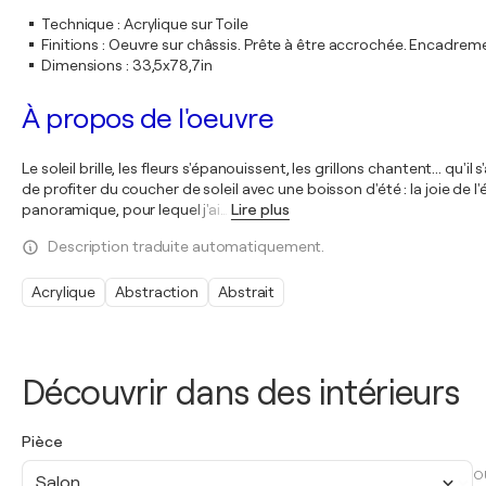
Technique
:
Acrylique sur Toile
Finitions
:
Oeuvre sur châssis. Prête à être accrochée. Encadre
Dimensions
:
33,5x78,7in
À propos de l'oeuvre
Le soleil brille, les fleurs s'épanouissent, les grillons chantent... q
de profiter du coucher de soleil avec une boisson d'été : la joie de 
panoramique, pour lequel j'ai
…
Lire plus
Description traduite automatiquement.
Acrylique
Abstraction
Abstrait
Découvrir dans des intérieurs
Pièce
O
Salon