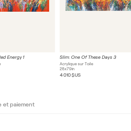
Red Energy 1
Slim: One Of These Days 3
e
Acrylique sur Toile
28x79in
4 010 $US
e et paiement