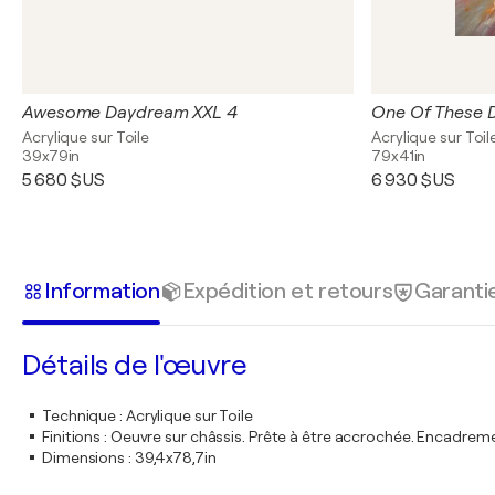
Awesome Daydream XXL 4
One Of These 
Acrylique sur Toile
Acrylique sur Toil
39x79in
79x41in
5 680 $US
6 930 $US
Information
Expédition et retours
Garanti
Détails de l'œuvre
Technique
:
Acrylique sur Toile
Finitions
:
Oeuvre sur châssis. Prête à être accrochée. Encadre
Dimensions
:
39,4x78,7in