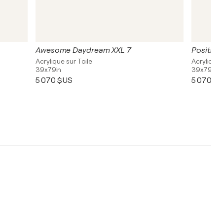
Awesome Daydream XXL 7
Positive
Acrylique sur Toile
Acrylique
39x79in
39x79in
5 070 $US
5 070 $