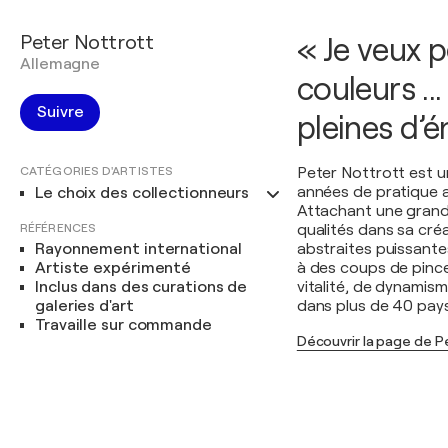
Peter Nottrott
« Je veux 
Allemagne
couleurs ..
Suivre
pleines d’é
CATÉGORIES D'ARTISTES
Peter Nottrott est u
années de pratique ar
Le choix des collectionneurs
Attachant une grande 
RÉFÉRENCES
qualités dans sa cré
Rayonnement international
abstraites puissante
Artiste expérimenté
à des coups de pince
Inclus dans des curations de
vitalité, de dynamis
galeries d'art
dans plus de 40 pays
Travaille sur commande
Découvrir la page de P