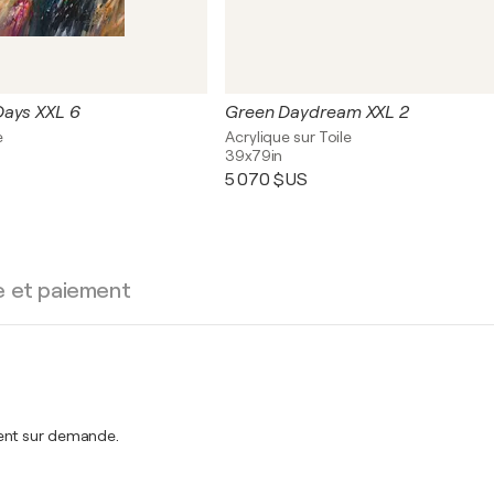
Days XXL 6
Green Daydream XXL 2
e
Acrylique sur Toile
39x79in
5 070 $US
e et paiement
ment sur demande.