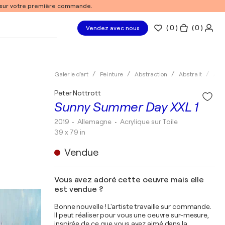
% sur votre première commande.
(
0
)
( 0 )
Vendez avec nous
Galerie d'art
Peinture
Abstraction
Abstrait
Acry
Peter Nottrott
Sunny Summer Day XXL 1
2019
• Allemagne
•
Acrylique sur Toile
39 x 79 in
Vendue
Vous avez adoré cette oeuvre mais elle
est vendue ?
Bonne nouvelle ! L'artiste travaille sur commande.
Il peut réaliser pour vous une oeuvre sur-mesure,
inspirée de ce que vous avez aimé dans la