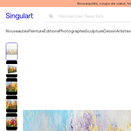
Nouveautés, coups de cœur, t
Rechercher 
New York
Photographie
Nouveautés
Peinture
Éditions
Photographie
Sculpture
Dessin
Artistes
Pop Art
Pablo Picasso