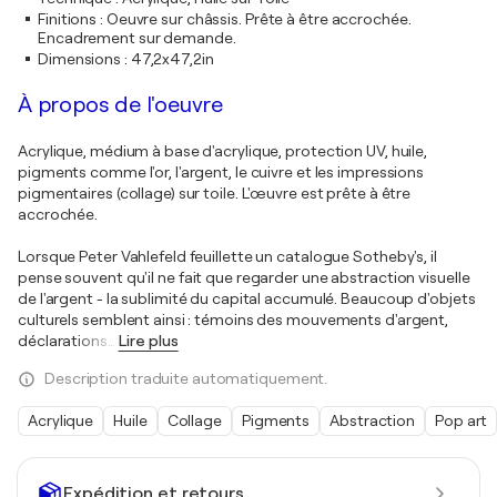
Finitions
:
Oeuvre sur châssis. Prête à être accrochée.
Encadrement sur demande.
Dimensions
:
47,2x47,2in
À propos de l'oeuvre
Acrylique, médium à base d'acrylique, protection UV, huile,
pigments comme l'or, l'argent, le cuivre et les impressions
pigmentaires (collage) sur toile. L'œuvre est prête à être
accrochée.
Lorsque Peter Vahlefeld feuillette un catalogue Sotheby's, il
pense souvent qu'il ne fait que regarder une abstraction visuelle
de l'argent - la sublimité du capital accumulé. Beaucoup d'objets
culturels semblent ainsi : témoins des mouvements d'argent,
déclarations
…
Lire plus
Description traduite automatiquement.
Acrylique
Huile
Collage
Pigments
Abstraction
Pop art
Expédition et retours