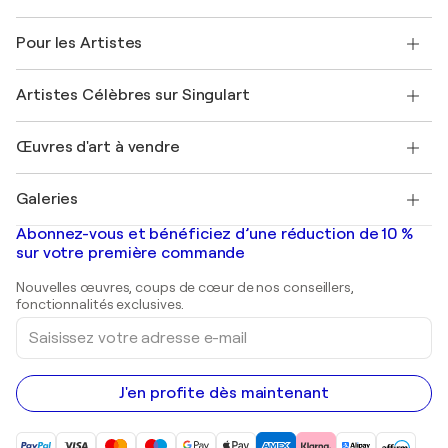
Politique de retour
A propos de nous
Témoignages de clients
Pour les Artistes
FAQ
Offrir une carte cadeau
Sociétés affiliées
Rejoignez notre programme commercial
Rejoindre Singulart en tant qu'artiste
Nos artistes
Mon compte
Artistes Célèbres sur Singulart
Se connecter en tant qu'Artiste
Magazine Singulart
Protection acheteur
Emplois
+33 1 76 44 06 42
Henri Matisse
Découvrez une sélection d'art original
Œuvres d'art à vendre
Marc Chagall
Pablo Picasso
Tableaux à vendre
Salvador Dalí
Galeries
Tableaux abstraits à vendre
Banksy
Peintures à l'huile
Mr. Brainwash
Galeries d'art en France
Abonnez-vous et bénéficiez d’une réduction de 10 %
Peintures de paysage
Shepard Fairey
Galeries d'art en Belgique
sur votre première commande
Estampes
Sculptures
Nouvelles œuvres, coups de cœur de nos conseillers,
Peintures acryliques
fonctionnalités exclusives.
Saisissez
votre
adresse
e-
mail
J'en profite dès maintenant