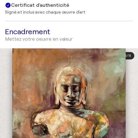
Certificat d'authenticité
Signé et inclus avec chaque œuvre d'art
Encadrement
Mettez votre oeuvre en valeur
1
/
11