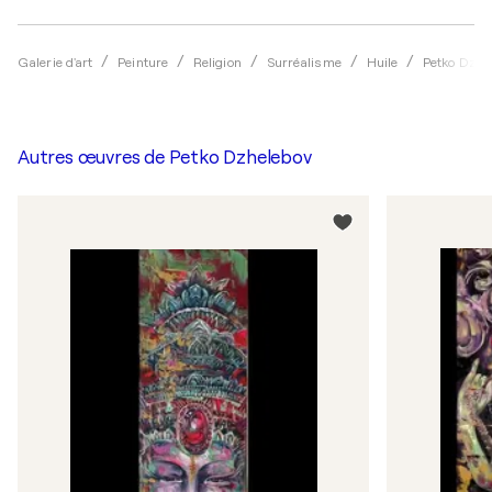
Galerie d'art
Peinture
Religion
Surréalisme
Huile
Petko Dzhe
Autres œuvres de
Petko Dzhelebov