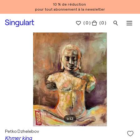
10 % de réduction
pour tout abonnement à la newsletter
(
0
)
( 0 )
1
/
13
Petko Dzhelebov
Khmer king