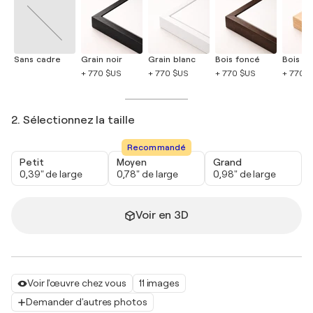
Sans cadre
Grain noir
Grain blanc
Bois foncé
Bois cla
+ 770 $US
+ 770 $US
+ 770 $US
+ 770 
2. Sélectionnez la taille
Recommandé
Petit
Moyen
Grand
0,39" de large
0,78" de large
0,98" de large
Voir en 3D
Voir l'œuvre chez vous
11 images
Demander d'autres photos