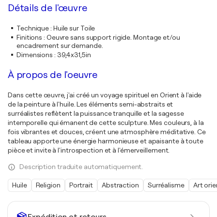
Détails de l'œuvre
Technique
:
Huile sur Toile
Finitions
:
Oeuvre sans support rigide. Montage et/ou
encadrement sur demande.
Dimensions
:
39,4x31,5in
À propos de l'oeuvre
Dans cette œuvre, j'ai créé un voyage spirituel en Orient à l'aide
de la peinture à l'huile. Les éléments semi-abstraits et
surréalistes reflètent la puissance tranquille et la sagesse
intemporelle qui émanent de cette sculpture. Mes couleurs, à la
fois vibrantes et douces, créent une atmosphère méditative. Ce
tableau apporte une énergie harmonieuse et apaisante à toute
pièce et invite à l'introspection et à l'émerveillement.
Description traduite automatiquement.
Huile
Religion
Portrait
Abstraction
Surréalisme
Art orie
Expédition et retours