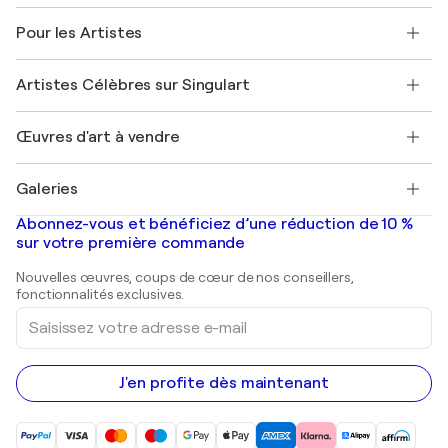
Politique de retour
A propos de nous
Témoignages de clients
Pour les Artistes
FAQ
Offrir une carte cadeau
Sociétés affiliées
Rejoignez notre programme commercial
Rejoindre Singulart en tant qu'artiste
Nos artistes
Mon compte
Artistes Célèbres sur Singulart
Se connecter en tant qu'Artiste
Magazine Singulart
Protection acheteur
Emplois
+33 1 76 44 06 42
Henri Matisse
Découvrez une sélection d'art original
Œuvres d'art à vendre
Marc Chagall
Pablo Picasso
Tableaux à vendre
Salvador Dalí
Galeries
Tableaux abstraits à vendre
Banksy
Peintures à l'huile
Mr. Brainwash
Galeries d'art en France
Abonnez-vous et bénéficiez d’une réduction de 10 %
Peintures de paysage
Shepard Fairey
Galeries d'art en Belgique
sur votre première commande
Estampes
Sculptures
Nouvelles œuvres, coups de cœur de nos conseillers,
Peintures acryliques
fonctionnalités exclusives.
Saisissez
votre
adresse
e-
mail
J'en profite dès maintenant