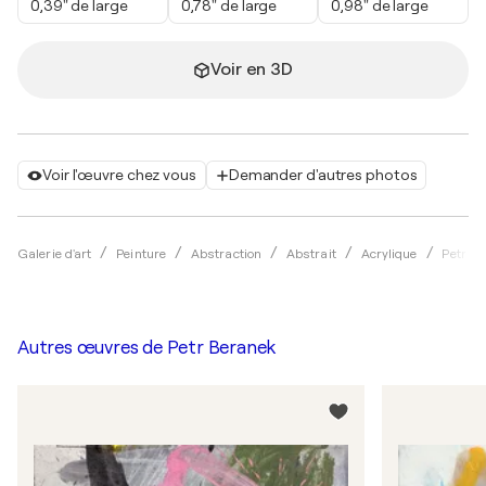
0,39" de large
0,78" de large
0,98" de large
Voir en 3D
Voir l'œuvre chez vous
Demander d'autres photos
Galerie d'art
Peinture
Abstraction
Abstrait
Acrylique
Petr B
Autres œuvres de
Petr Beranek