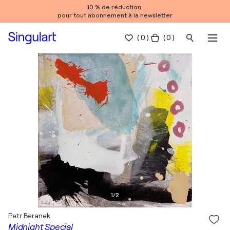
10 % de réduction
pour tout abonnement à la newsletter
(
0
)
( 0 )
1
/
2
Petr Beranek
Midnight Special