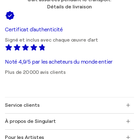
Détails de livraison
Certificat d'authenticité
Signé et inclus avec chaque œuvre d'art
Noté 4,9/5 par les acheteurs du monde entier
Plus de 20 000 avis clients
Service clients
Nous contacter
À propos de Singulart
Expédition
Politique de retour
A propos de nous
Témoignages de clients
Pour les Artistes
FAQ