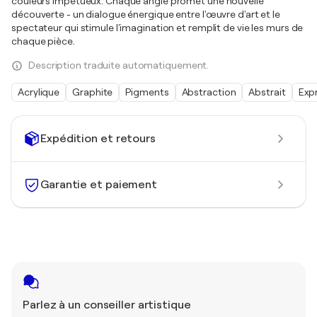
couleurs impétueux. Chaque angle promet une nouvelle
découverte - un dialogue énergique entre l'œuvre d'art et le
spectateur qui stimule l'imagination et remplit de vie les murs de
chaque pièce.
Description traduite automatiquement.
Acrylique
Graphite
Pigments
Abstraction
Abstrait
Exp
Expédition et retours
Garantie et paiement
Parlez à un conseiller artistique