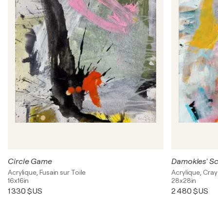
Circle Game
Damokles' S
Acrylique, Fusain sur Toile
Acrylique, Cray
16x16in
28x28in
1 330 $US
2 480 $US