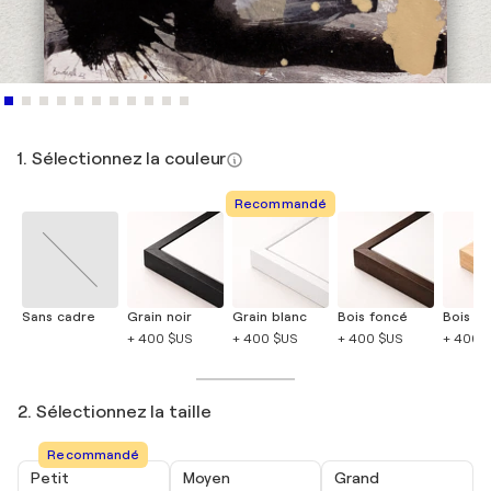
1. Sélectionnez la couleur
Recommandé
Sans cadre
Grain noir
Grain blanc
Bois foncé
Bois cla
+ 400 $US
+ 400 $US
+ 400 $US
+ 400 
2. Sélectionnez la taille
Recommandé
Petit
Moyen
Grand