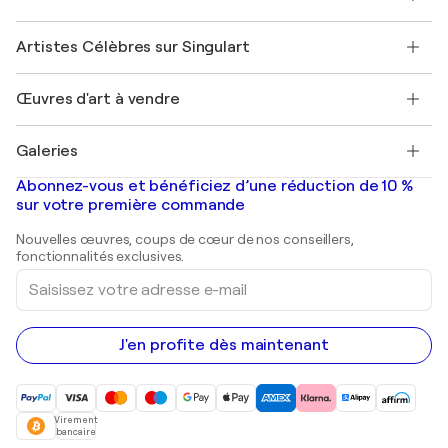
Offrir une carte cadeau
Sociétés affiliées
Rejoignez notre programme commercial
Rejoindre Singulart en tant qu'artiste
Nos artistes
Mon compte
Artistes Célèbres sur Singulart
Se connecter en tant qu'Artiste
Magazine Singulart
Protection acheteur
Emplois
+33 1 76 44 06 42
Henri Matisse
Découvrez une sélection d'art original
Œuvres d'art à vendre
Marc Chagall
Pablo Picasso
Tableaux à vendre
Salvador Dalí
Galeries
Tableaux abstraits à vendre
Banksy
Peintures à l'huile
Mr. Brainwash
Galeries d'art en France
Abonnez-vous et bénéficiez d’une réduction de 10 %
Peintures de paysage
Shepard Fairey
Galeries d'art en Belgique
sur votre première commande
Estampes
Sculptures
Nouvelles œuvres, coups de cœur de nos conseillers,
Peintures acryliques
fonctionnalités exclusives.
Saisissez
votre
adresse
e-
mail
J'en profite dès maintenant
Virement
bancaire