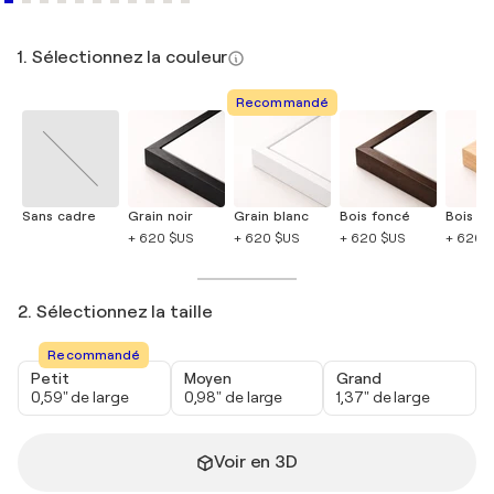
1. Sélectionnez la couleur
Recommandé
Sans cadre
Grain noir
Grain blanc
Bois foncé
Bois cla
+ 620 $US
+ 620 $US
+ 620 $US
+ 620 
2. Sélectionnez la taille
Recommandé
Petit
Moyen
Grand
0,59" de large
0,98" de large
1,37" de large
Voir en 3D