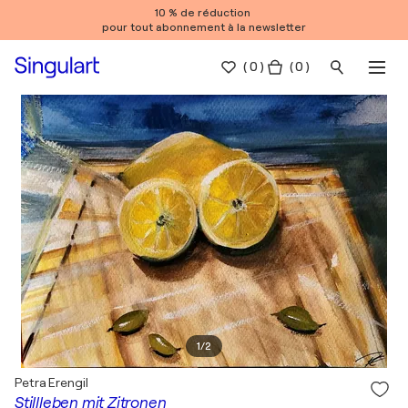
10 % de réduction
pour tout abonnement à la newsletter
(
0
)
( 0 )
1
/
2
Petra Erengil
Stillleben mit Zitronen