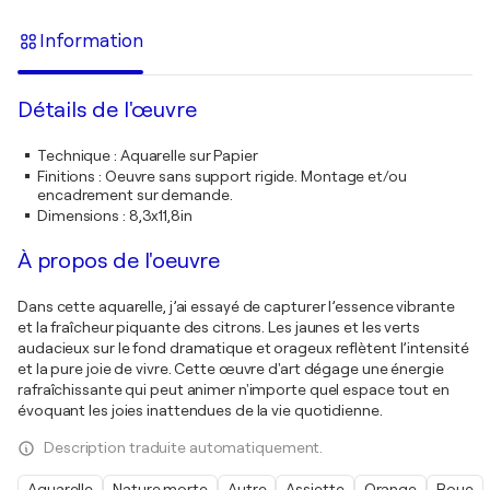
Information
Détails de l'œuvre
Technique
:
Aquarelle sur Papier
Finitions
:
Oeuvre sans support rigide. Montage et/ou
encadrement sur demande.
Dimensions
:
8,3x11,8in
À propos de l'oeuvre
Dans cette aquarelle, j’ai essayé de capturer l’essence vibrante
et la fraîcheur piquante des citrons. Les jaunes et les verts
audacieux sur le fond dramatique et orageux reflètent l’intensité
et la pure joie de vivre. Cette œuvre d'art dégage une énergie
rafraîchissante qui peut animer n'importe quel espace tout en
évoquant les joies inattendues de la vie quotidienne.
Description traduite automatiquement.
Aquarelle
Nature morte
Autre
Assiette
Orange
Roue