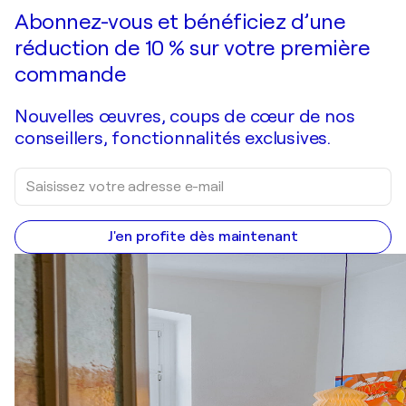
Faire une offre
Acquérir
Abonnez-vous et bénéficiez d’une
réduction de 10 % sur votre première
commande
Nouvelles œuvres, coups de cœur de nos
conseillers, fonctionnalités exclusives.
J'en profite dès maintenant