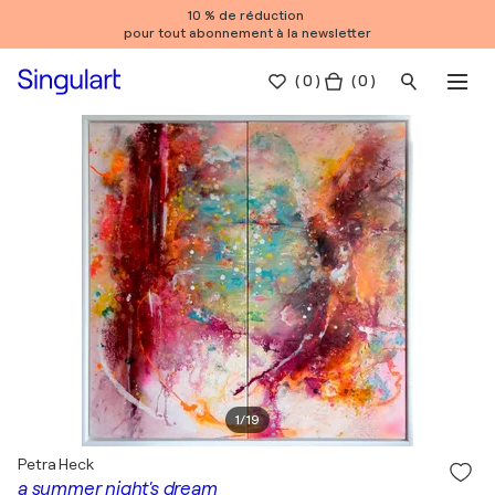
10 % de réduction
pour tout abonnement à la newsletter
(
0
)
( 0 )
1
/
19
Petra Heck
a summer night's dream