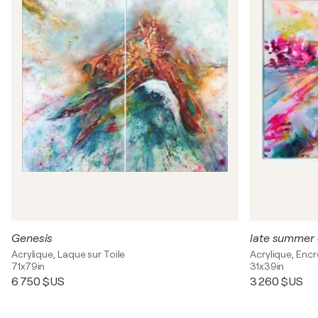
Genesis
late summer
Acrylique, Laque sur Toile
Acrylique, Encr
71x79in
31x39in
6 750 $US
3 260 $US