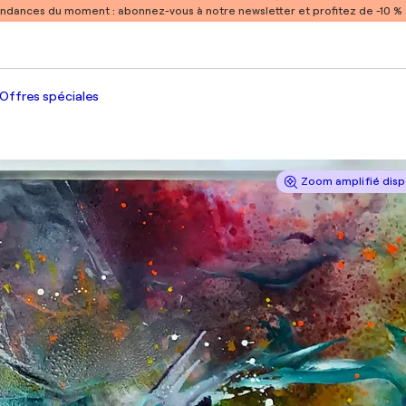
endances du moment :
abonnez-vous à notre newsletter et profitez de -10 
Offres spéciales
Zoom amplifié disp