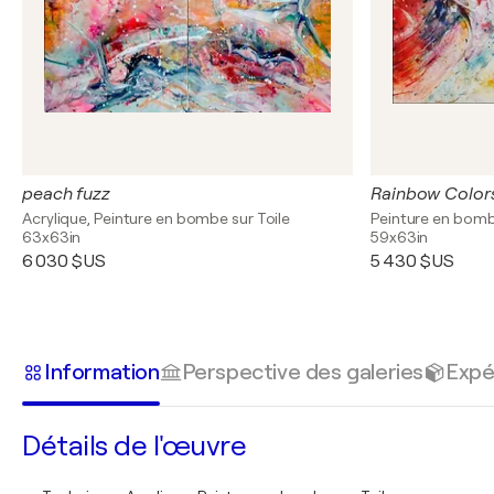
peach fuzz
Rainbow Color
Acrylique, Peinture en bombe sur Toile
Peinture en bombe
63x63in
59x63in
6 030 $US
5 430 $US
Information
Perspective des galeries
Expé
Détails de l'œuvre