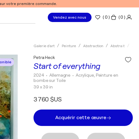
% sur votre première commande.
(
0
)
( 0 )
Vendez avec nous
Galerie d'art
Peinture
Abstraction
Abstrait
Acry
Petra Heck
onible
Start of everything
2024
• Allemagne
•
Acrylique, Peinture en
bombe sur Toile
39 x 39 in
3 760 $US
Acquérir cette œuvre