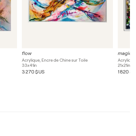
flow
magic g
Acrylique, Encre de Chine sur Toile
Acrylique
33x41in
21x21in
3 270 $US
1 820 $