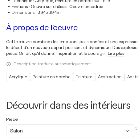
Technique
:
Acrylique, Peinture en bombe sur Toile
Finitions
:
Oeuvre sur châssis. Oeuvre encadrée.
Dimensions
:
39,4x39,4in
À propos de l'oeuvre
Cette œuvre combine des émotions passionnées et une expression aud
le début d'un nouveau départ puissant et dynamique. Des explosion
pièce. On dit qu’il donne l’inspiration et le courage
…
Lire plus
Description traduite automatiquement.
Acrylique
Peinture en bombe
Teinture
Abstraction
Abstr
Découvrir dans des intérieurs
Pièce
O
Salon