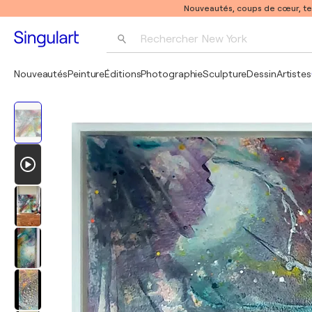
Nouveautés, coups de cœur, t
Rechercher 
New York
Photographie
Nouveautés
Peinture
Éditions
Photographie
Sculpture
Dessin
Artistes
Pop Art
Pablo Picasso