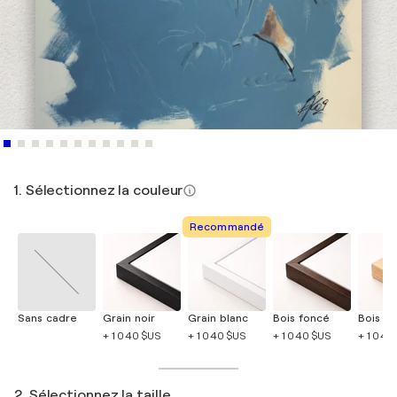
1. Sélectionnez la couleur
Recommandé
Sans cadre
Grain noir
Grain blanc
Bois foncé
Bois cla
+ 1 040 $US
+ 1 040 $US
+ 1 040 $US
+ 1 040
2. Sélectionnez la taille