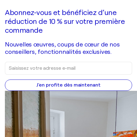
Faire une offre
Acquérir
Abonnez-vous et bénéficiez d’une
réduction de 10 % sur votre première
commande
Nouvelles œuvres, coups de cœur de nos
conseillers, fonctionnalités exclusives.
J'en profite dès maintenant