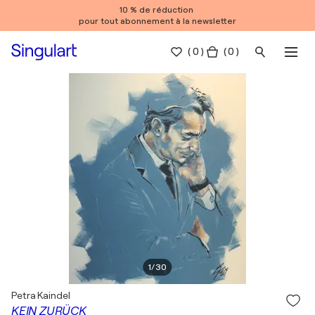
10 % de réduction
pour tout abonnement à la newsletter
(
0
)
( 0 )
1
/
30
Petra Kaindel
KEIN ZURÜCK