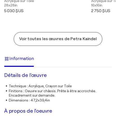
Acrylique sur Toile
Acrylique sur T
28x28in
16x16in
5 030 $US
2 750 $US
Voir toutes les œuvres de Petra Kaindel
Information
Détails de l'œuvre
Technique
:
Acrylique, Crayon sur Toile
Finitions
:
Oeuvre sur châssis. Prête à être accrochée.
Encadrement sur demande.
Dimensions
:
47,2x39,4in
À propos de l'oeuvre