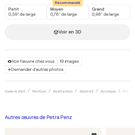
Recommandé
Petit
Moyen
Grand
0,39" de large
0,78" de large
0,98" de large
Voir en 3D
Voir l'œuvre chez vous
19 images
Demander d'autres photos
Galerie d'art
Peinture
Abstraction
Abstrait
Acrylique
Petra 
Autres œuvres de
Petra Penz