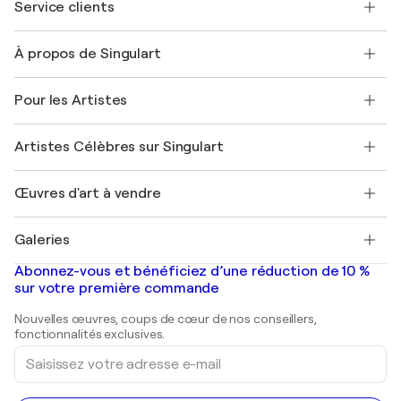
Service clients
Nous contacter
À propos de Singulart
Expédition
Politique de retour
A propos de nous
Témoignages de clients
Pour les Artistes
FAQ
Offrir une carte cadeau
Sociétés affiliées
Rejoignez notre programme commercial
Rejoindre Singulart en tant qu'artiste
Nos artistes
Mon compte
Artistes Célèbres sur Singulart
Se connecter en tant qu'Artiste
Magazine Singulart
Protection acheteur
Emplois
+33 1 76 44 06 42
Henri Matisse
Découvrez une sélection d'art original
Œuvres d'art à vendre
Marc Chagall
Pablo Picasso
Tableaux à vendre
Salvador Dalí
Galeries
Tableaux abstraits à vendre
Banksy
Peintures à l'huile
Mr. Brainwash
Galeries d'art en France
Abonnez-vous et bénéficiez d’une réduction de 10 %
Peintures de paysage
Shepard Fairey
Galeries d'art en Belgique
sur votre première commande
Estampes
Sculptures
Nouvelles œuvres, coups de cœur de nos conseillers,
Peintures acryliques
fonctionnalités exclusives.
Saisissez
votre
adresse
e-