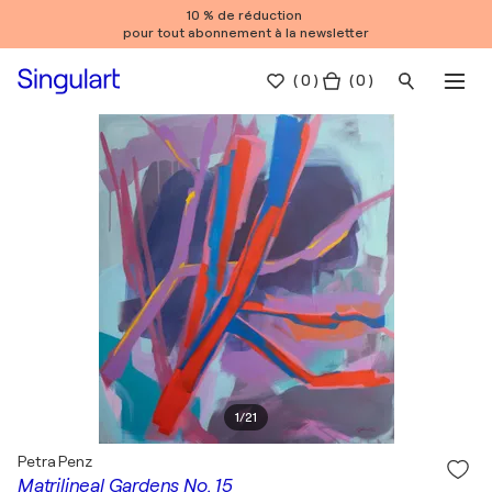
10 % de réduction
pour tout abonnement à la newsletter
(
0
)
( 0 )
1
/
21
Petra Penz
Matrilineal Gardens No. 15