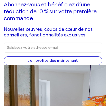
Faire une offre
Acquérir
Abonnez-vous et bénéficiez d’une
réduction de 10 % sur votre première
commande
Nouvelles œuvres, coups de cœur de nos
conseillers, fonctionnalités exclusives.
J'en profite dès maintenant