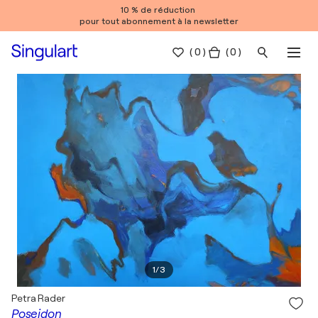
10 % de réduction
pour tout abonnement à la newsletter
(
0
)
( 0 )
1
/
3
Petra Rader
Poseidon