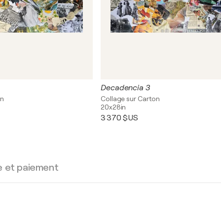
Decadencia 3
on
Collage sur Carton
20x28in
3 370 $US
e et paiement