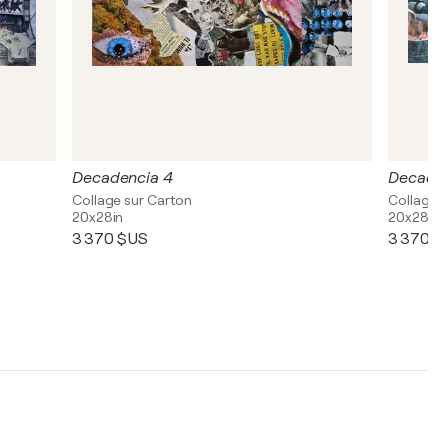
Decadencia 4
Decaden
Collage sur Carton
Collage 
20x28in
20x28in
3 370 $US
3 370 $