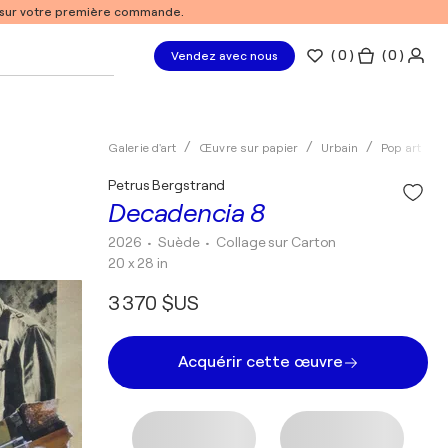
% sur votre première commande.
(
0
)
( 0 )
Vendez avec nous
Galerie d'art
Œuvre sur papier
Urbain
Pop art
Petrus Bergstrand
Decadencia 8
2026
• Suède
•
Collage sur Carton
20 x 28 in
3 370 $US
Acquérir cette œuvre