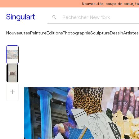
Nouveautés, coups de cœur, t
Rechercher 
New York
Photographie
Nouveautés
Peinture
Éditions
Photographie
Sculpture
Dessin
Artistes
Pop Art
Pablo Picasso