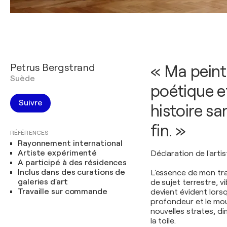
Petrus Bergstrand
« Ma peint
Suède
poétique e
Suivre
histoire s
fin. »
RÉFÉRENCES
Rayonnement international
Artiste expérimenté
Déclaration de l'artis
A participé à des résidences
Inclus dans des curations de
L'essence de mon trav
galeries d'art
de sujet terrestre, v
Travaille sur commande
devient évident lors
profondeur et le mou
nouvelles strates, d
la toile.