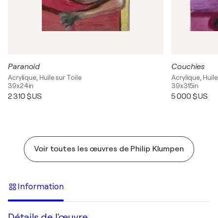
Paranoid
Couchies
Acrylique, Huile sur Toile
Acrylique, Huile
39x24in
39x315in
2 310 $US
5 000 $US
Voir toutes les œuvres de Philip Klumpen
Information
Détails de l'œuvre