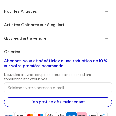
Politique de retour
A propos de nous
Témoignages de clients
Pour les Artistes
FAQ
Offrir une carte cadeau
Sociétés affiliées
Rejoignez notre programme commercial
Rejoindre Singulart en tant qu'artiste
Nos artistes
Mon compte
Artistes Célèbres sur Singulart
Se connecter en tant qu'Artiste
Magazine Singulart
Protection acheteur
Emplois
+33 1 76 44 06 42
Henri Matisse
Découvrez une sélection d'art original
Œuvres d'art à vendre
Marc Chagall
Pablo Picasso
Tableaux à vendre
Salvador Dalí
Galeries
Tableaux abstraits à vendre
Banksy
Peintures à l'huile
Mr. Brainwash
Galeries d'art en France
Abonnez-vous et bénéficiez d’une réduction de 10 %
Peintures de paysage
Shepard Fairey
Galeries d'art en Belgique
sur votre première commande
Estampes
Sculptures
Nouvelles œuvres, coups de cœur de nos conseillers,
Peintures acryliques
fonctionnalités exclusives.
Saisissez
votre
adresse
e-
mail
J'en profite dès maintenant