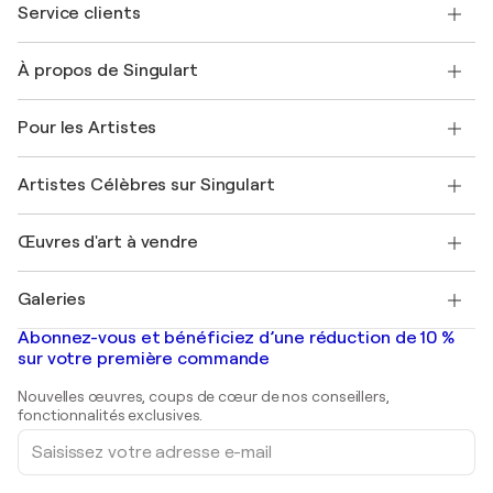
Service clients
Nous contacter
À propos de Singulart
Expédition
Politique de retour
A propos de nous
Témoignages de clients
Pour les Artistes
FAQ
Offrir une carte cadeau
Sociétés affiliées
Rejoignez notre programme commercial
Rejoindre Singulart en tant qu'artiste
Nos artistes
Mon compte
Artistes Célèbres sur Singulart
Se connecter en tant qu'Artiste
Magazine Singulart
Protection acheteur
Emplois
+33 1 76 44 06 42
Henri Matisse
Découvrez une sélection d'art original
Œuvres d'art à vendre
Marc Chagall
Pablo Picasso
Tableaux à vendre
Salvador Dalí
Galeries
Tableaux abstraits à vendre
Banksy
Peintures à l'huile
Mr. Brainwash
Galeries d'art en France
Abonnez-vous et bénéficiez d’une réduction de 10 %
Peintures de paysage
Shepard Fairey
Galeries d'art en Belgique
sur votre première commande
Estampes
Sculptures
Nouvelles œuvres, coups de cœur de nos conseillers,
Peintures acryliques
fonctionnalités exclusives.
Saisissez
votre
adresse