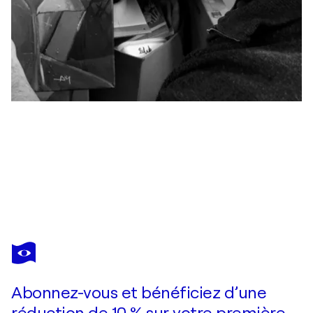
PHILIPPE ABRIL
Bébé licorne
580 $US
Faire une offre
Acquérir
Abonnez-vous et bénéficiez d’une