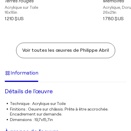
Terres rouges
Mémoires
Acrylique sur Toile
Acrylique, Doru
16x16in
26x21in
1 210 $US
1 780 $US
Voir toutes les œuvres de Philippe Abril
Information
Détails de l'œuvre
Technique
:
Acrylique sur Toile
Finitions
:
Oeuvre sur châssis. Prête à être accrochée.
Encadrement sur demande.
Dimensions
:
19,7x15,7in