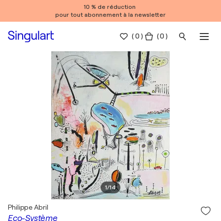
10 % de réduction
pour tout abonnement à la newsletter
(
0
)
( 0 )
1
/
14
Philippe Abril
Eco-Système