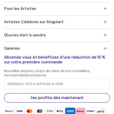
Politique de retour
A propos de nous
Témoignages de clients
Pour les Artistes
FAQ
Offrir une carte cadeau
Sociétés affiliées
Rejoignez notre programme commercial
Rejoindre Singulart en tant qu'artiste
Nos artistes
Mon compte
Artistes Célèbres sur Singulart
Se connecter en tant qu'Artiste
Magazine Singulart
Protection acheteur
Emplois
+33 1 76 44 06 42
Henri Matisse
Découvrez une sélection d'art original
Œuvres d'art à vendre
Marc Chagall
Pablo Picasso
Tableaux à vendre
Salvador Dalí
Galeries
Tableaux abstraits à vendre
Banksy
Peintures à l'huile
Mr. Brainwash
Galeries d'art en France
Abonnez-vous et bénéficiez d’une réduction de 10 %
Peintures de paysage
Shepard Fairey
Galeries d'art en Belgique
sur votre première commande
Estampes
Sculptures
Nouvelles œuvres, coups de cœur de nos conseillers,
Peintures acryliques
fonctionnalités exclusives.
Saisissez
votre
adresse
e-
mail
J'en profite dès maintenant