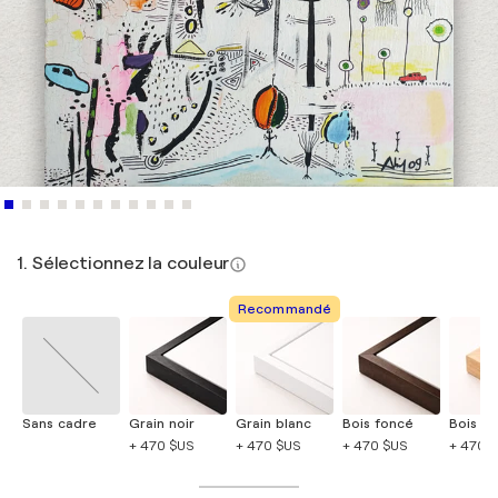
1. Sélectionnez la couleur
Recommandé
Sans cadre
Grain noir
Grain blanc
Bois foncé
Bois cla
+ 470 $US
+ 470 $US
+ 470 $US
+ 470 