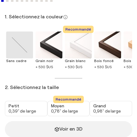
1. Sélectionnez la couleur
Recommandé
Sans cadre
Grain noir
Grain blanc
Bois foncé
Bois cla
+ 530 $US
+ 530 $US
+ 530 $US
+ 530 
2. Sélectionnez la taille
Recommandé
Petit
Moyen
Grand
0,39" de large
0,78" de large
0,98" de large
Voir en 3D