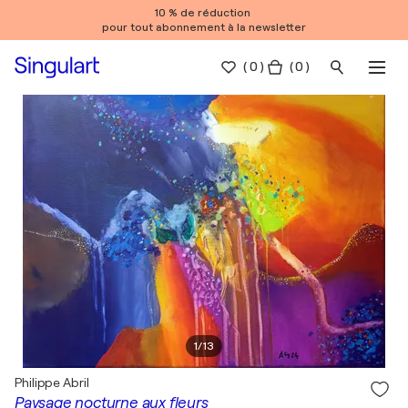
10 % de réduction
pour tout abonnement à la newsletter
(
0
)
( 0 )
1
/
13
Philippe Abril
Paysage nocturne aux fleurs