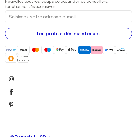
Nouvelles œuvres, coups de cœur de nos conseillers,
Peintures acryliques
fonctionnalités exclusives.
Saisissez
votre
adresse
e-
mail
J'en profite dès maintenant
Virement
bancaire