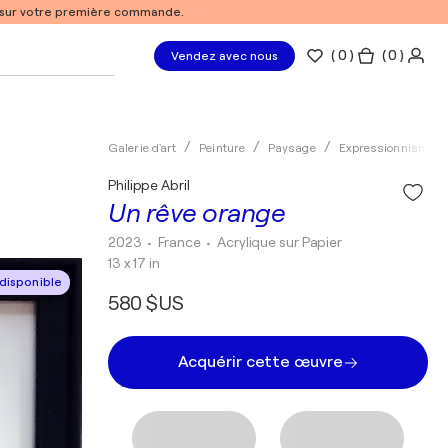
% sur votre première commande.
(
0
)
( 0 )
Vendez avec nous
Galerie d'art
Peinture
Paysage
Expressionnisme
Philippe Abril
Un rêve orange
2023
• France
•
Acrylique sur Papier
13 x 17 in
disponible
580 $US
Acquérir cette œuvre