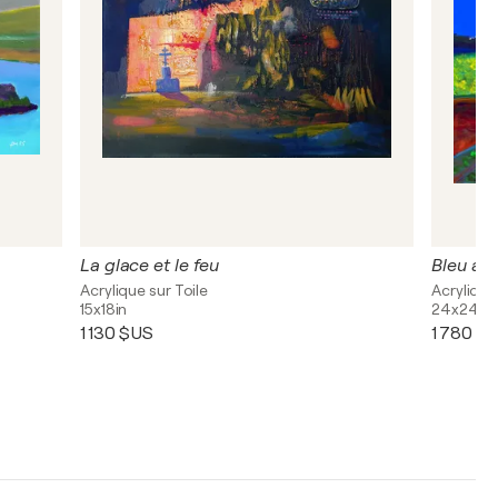
La glace et le feu
Bleu ab
Acrylique sur Toile
Acrylique
15x18in
24x24in
1 130 $US
1 780 $