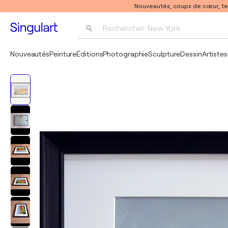
Nouveautés, coups de cœur, t
Rechercher 
New York
Photographie
Nouveautés
Peinture
Éditions
Photographie
Sculpture
Dessin
Artistes
Pop Art
Pablo Picasso