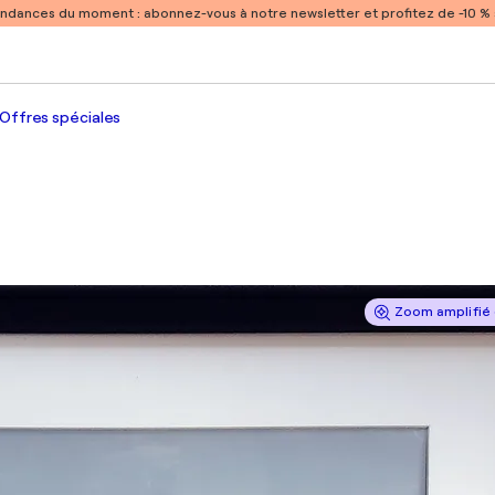
endances du moment :
abonnez-vous à notre newsletter et profitez de -10 
Offres spéciales
Zoom amplifié 