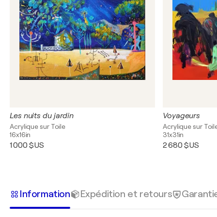
Les nuits du jardin
Voyageurs
Acrylique sur Toile
Acrylique sur Toil
16x16in
31x31in
1 000 $US
2 680 $US
Information
Expédition et retours
Garanti