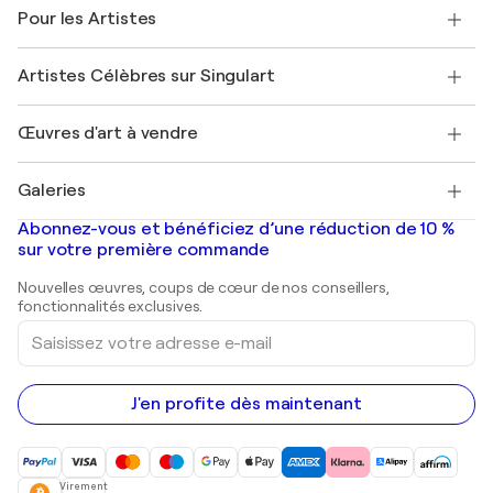
A propos de nous
Témoignages de clients
Pour les Artistes
FAQ
Offrir une carte cadeau
Sociétés affiliées
Rejoignez notre programme commercial
Rejoindre Singulart en tant qu'artiste
Nos artistes
Mon compte
Artistes Célèbres sur Singulart
Se connecter en tant qu'Artiste
Magazine Singulart
Protection acheteur
Emplois
+33 1 76 44 06 42
Henri Matisse
Découvrez une sélection d'art original
Œuvres d'art à vendre
Marc Chagall
Pablo Picasso
Tableaux à vendre
Salvador Dalí
Galeries
Tableaux abstraits à vendre
Banksy
Peintures à l'huile
Mr. Brainwash
Galeries d'art en France
Abonnez-vous et bénéficiez d’une réduction de 10 %
Peintures de paysage
Shepard Fairey
Galeries d'art en Belgique
sur votre première commande
Estampes
Sculptures
Nouvelles œuvres, coups de cœur de nos conseillers,
Peintures acryliques
fonctionnalités exclusives.
Saisissez
votre
adresse
e-
mail
J'en profite dès maintenant
Virement