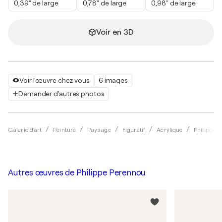
0,39" de large
0,78" de large
0,98" de large
Voir en 3D
Voir l'œuvre chez vous
6 images
Demander d'autres photos
Galerie d'art
Peinture
Paysage
Figuratif
Acrylique
Philippe 
Autres œuvres de
Philippe Perennou