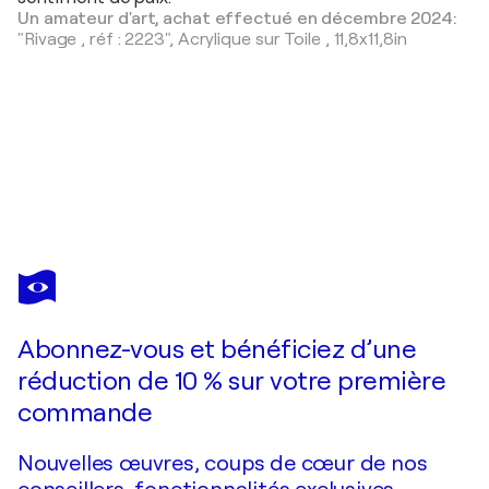
Un amateur d'art, achat effectué en décembre 2024:
"Rivage , réf : 2223",
Acrylique sur Toile
,
11,8x11,8in
PHILIPPE PERENNOU
Quiberon , le conguel , n° 2203
630 $US
Faire une offre
Acquérir
Abonnez-vous et bénéficiez d’une
réduction de 10 % sur votre première
commande
Nouvelles œuvres, coups de cœur de nos