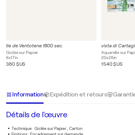
Ile de Ventotene 1800 sec.
vista di Cartag
Giclée sur Papier
Aquarelle sur Pap
6x17in
20x28in
380 $US
1 540 $US
Information
Expédition et retours
Garanti
Détails de l'œuvre
Technique
:
Giclée sur Papier , Carton
Finitions
:
Encadrement sur demande