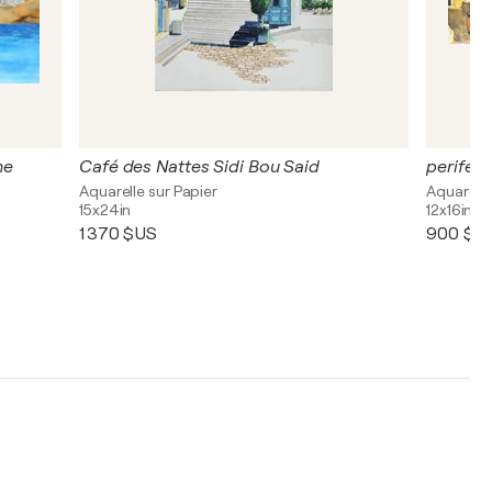
ne
Café des Nattes Sidi Bou Said
periferi
Aquarelle sur Papier
Aquarelle
15x24in
12x16in
1 370 $US
900 $U