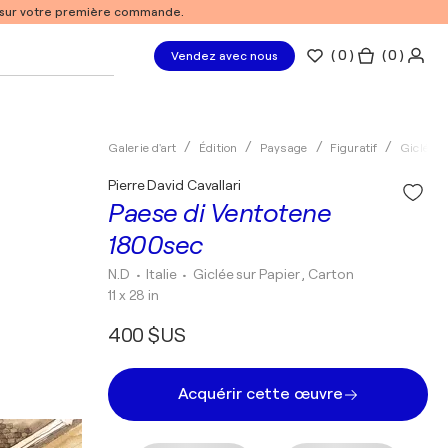
% sur votre première commande.
(
0
)
( 0 )
Vendez avec nous
Galerie d'art
Édition
Paysage
Figuratif
Giclée
Pierre David Cavallari
Paese di Ventotene
1800sec
N.D
• Italie
•
Giclée sur Papier , Carton
11 x 28 in
400 $US
Acquérir cette œuvre