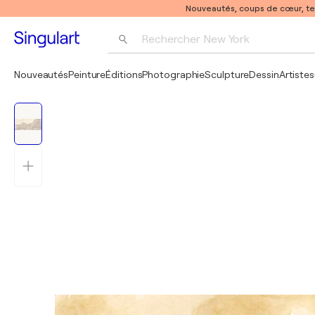
Nouveautés, coups de cœur, t
Rechercher 
New York
Photographie
Nouveautés
Peinture
Éditions
Photographie
Sculpture
Dessin
Artistes
Pop Art
Pablo Picasso