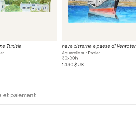
ine Tunisia
nave cisterna e paese di Ventote
ier
Aquarelle sur Papier
30x30in
1 490 $US
e et paiement