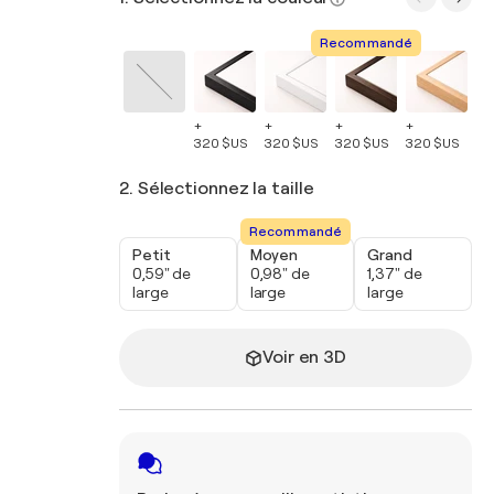
Recommandé
+
+
+
+
+
320 $US
320 $US
320 $US
320 $US
32
2. Sélectionnez la taille
Recommandé
Petit
Moyen
Grand
0,59" de
0,98" de
1,37" de
large
large
large
Voir en 3D