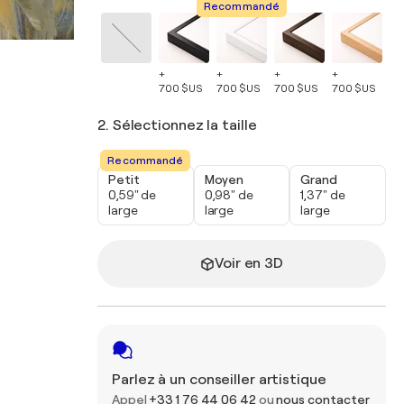
Recommandé
+
+
+
+
+
700 $US
700 $US
700 $US
700 $US
70
2. Sélectionnez la taille
Recommandé
Petit
Moyen
Grand
0,59" de
0,98" de
1,37" de
large
large
large
Voir en 3D
Parlez à un conseiller artistique
Appel
+33 1 76 44 06 42
ou
nous contacter