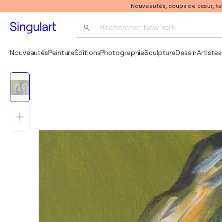
Nouveautés, coups de cœur, t
Rechercher 
New York
Photographie
Nouveautés
Peinture
Éditions
Photographie
Sculpture
Dessin
Artistes
Pop Art
Pablo Picasso