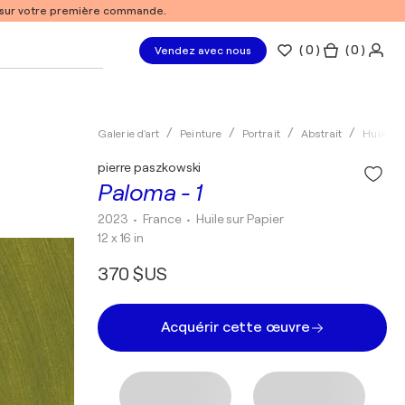
% sur votre première commande.
(
0
)
( 0 )
Vendez avec nous
Galerie d'art
Peinture
Portrait
Abstrait
Huile
pierre paszkowski
Paloma - 1
2023
• France
•
Huile sur Papier
12 x 16 in
370 $US
Acquérir cette œuvre