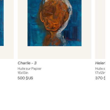
Charlie - 3
Helen -
Huile sur Papier
Huile sur
16x13in
17x12in
500 $US
370 $U