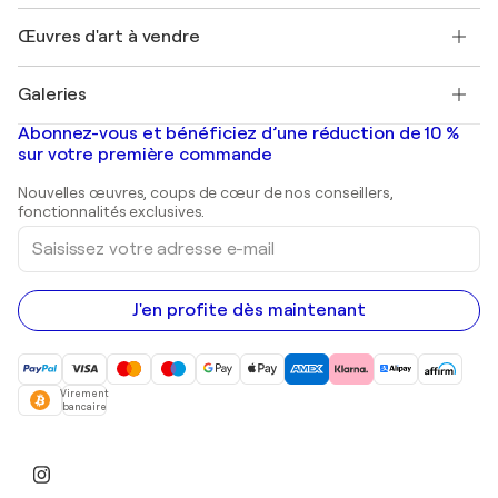
Emplois
+33 1 76 44 06 42
Henri Matisse
Découvrez une sélection d'art original
Œuvres d'art à vendre
Marc Chagall
Pablo Picasso
Tableaux à vendre
Salvador Dalí
Galeries
Tableaux abstraits à vendre
Banksy
Peintures à l'huile
Mr. Brainwash
Galeries d'art en France
Abonnez-vous et bénéficiez d’une réduction de 10 %
Peintures de paysage
Shepard Fairey
Galeries d'art en Belgique
sur votre première commande
Estampes
Sculptures
Nouvelles œuvres, coups de cœur de nos conseillers,
Peintures acryliques
fonctionnalités exclusives.
Saisissez
votre
adresse
e-
mail
J'en profite dès maintenant
Virement
bancaire