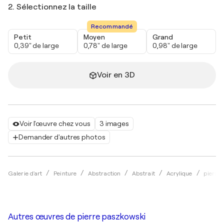
2. Sélectionnez la taille
Recommandé
Petit
Moyen
Grand
0,39" de large
0,78" de large
0,98" de large
Voir en 3D
Voir l'œuvre chez vous
3 images
Demander d'autres photos
Galerie d'art
Peinture
Abstraction
Abstrait
Acrylique
pierre
Autres œuvres de
pierre paszkowski