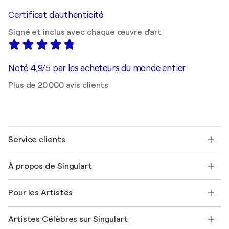
Certificat d'authenticité
Signé et inclus avec chaque œuvre d'art
Noté 4,9/5 par les acheteurs du monde entier
Plus de 20 000 avis clients
Service clients
Nous contacter
À propos de Singulart
Expédition
Politique de retour
A propos de nous
Témoignages de clients
Pour les Artistes
FAQ
Offrir une carte cadeau
Sociétés affiliées
Rejoignez notre programme commercial
Rejoindre Singulart en tant qu'artiste
Nos artistes
Mon compte
Artistes Célèbres sur Singulart
Se connecter en tant qu'Artiste
Magazine Singulart
Protection acheteur